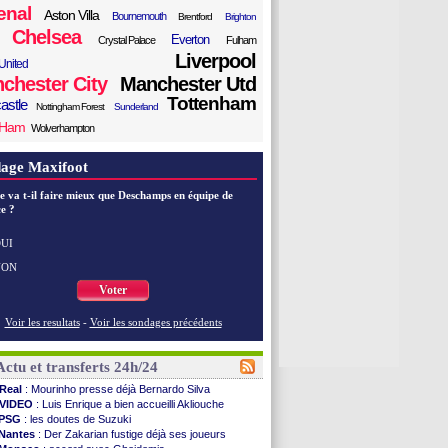
enal
Aston Villa
Bournemouth
Brentford
Brighton
Chelsea
Everton
Crystal Palace
Fulham
Liverpool
United
chester City
Manchester Utd
Tottenham
astle
Nottingham Forest
Sunderland
 Ham
Wolverhampton
age Maxifoot
e va t-il faire mieux que Deschamps en équipe de
e ?
UI
NON
Voter
Voir les resultats
-
Voir les sondages précédents
Actu et transferts 24h/24
Real
: Mourinho presse déjà Bernardo Silva
VIDEO
: Luis Enrique a bien accueilli Akliouche
PSG
: les doutes de Suzuki
Nantes
: Der Zakarian fustige déjà ses joueurs