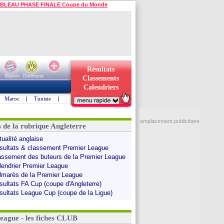
BLEAU PHASE FINALE Coupe du Monde
Résultats
Bayern
Dortmund
Classements
Calendriers
Maroc
|
Tunisie
|
emplacement publicitaire
s de la rubrique Angleterre
tualité anglaise
sultats & classement Premier League
assement des buteurs de la Premier League
lendrier Premier League
lmarès de la Premier League
sultats FA Cup (coupe d'Angleterre)
sultats League Cup (coupe de la Ligue)
League - les fiches CLUB