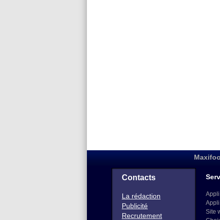
Maxifoo
Serv
Contacts
Appli
La rédaction
Appli
Publicité
Site 
Recrutement