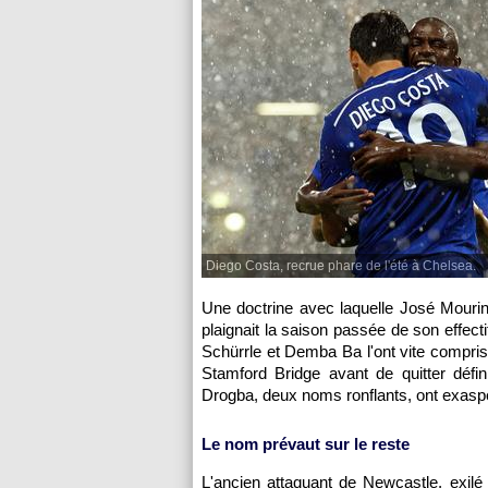
Diego Costa, recrue phare de l'été à Chelsea.
Une doctrine avec laquelle José Mourin
plaignait la saison passée de son effecti
Schürrle et Demba Ba l'ont vite compris
Stamford Bridge avant de quitter défi
Drogba, deux noms ronflants, ont exas
Le nom prévaut sur le reste
L'ancien attaquant de Newcastle, exilé