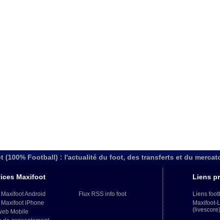
t (100% Football) : l'actualité du foot, des transferts et du mercat
ices Maxifoot
Liens pr
 Maxifoot Android
Flux RSS info foot
Liens foot
 Maxifoot iPhone
Maxifoot-
(livescore
web Mobile