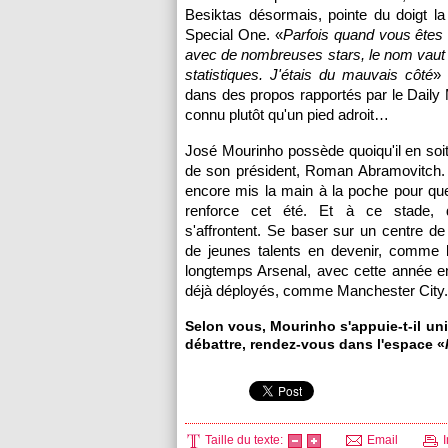
Besiktas désormais, pointe du doigt la
Special One. «
Parfois quand vous êtes
avec de nombreuses stars, le nom vaut
statistiques. J'étais du mauvais côté
» 
dans des propos rapportés par le Daily
connu plutôt qu'un pied adroit…
José Mourinho possède quoiqu'il en soit
de son président, Roman Abramovitch. 
encore mis la main à la poche pour qu
renforce cet été. Et à ce stade, 
s'affrontent. Se baser sur un centre de
de jeunes talents en devenir, comme l
longtemps Arsenal, avec cette année e
déjà déployés, comme Manchester City. 
Selon vous, Mourinho s'appuie-t-il un
débattre, rendez-vous dans l'espace «
Taille du texte:
Email
I