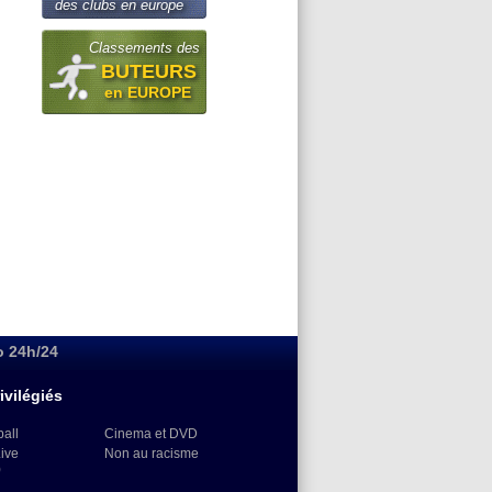
des clubs en europe
Classements des
BUTEURS
en EUROPE
o 24h/24
ivilégiés
ball
Cinema et DVD
Live
Non au racisme
)