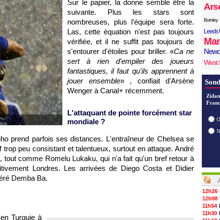
Sur le papier, la donne semble être la
Ars
suivante. Plus les stars sont
Burnley
nombreuses, plus l'équipe sera forte.
Las, cette équation n'est pas toujours
Leeds 
Man
vérifiée, et il ne suffit pas toujours de
s'entourer d'étoiles pour briller. «
Ca ne
Newc
sert à rien d'empiler des joueurs
West
fantastiques, il faut qu'ils apprennent à
jouer ensemble
» , confiait d'Arsène
Sond
Wenger à Canal+ récemment.
Zidan
Franc
L'attaquant de pointe forcément star
O
mondiale ?
ho prend parfois ses distances. L'entraîneur de Chelsea se
f trop peu consistant et talentueux, surtout en attaque. André
, tout comme Romelu Lukaku, qui n'a fait qu'un bref retour à
nitivement Londres. Les arrivées de Diego Costa et Didier
péré Demba Ba.
12h26
12h08
11h54
11h30
 en Turquie à