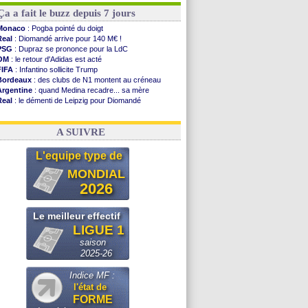
Ça a fait le buzz depuis 7 jours
Monaco
: Pogba pointé du doigt
Real
: Diomandé arrive pour 140 M€ !
PSG
: Dupraz se prononce pour la LdC
OM
: le retour d'Adidas est acté
FIFA
: Infantino sollicite Trump
Bordeaux
: des clubs de N1 montent au créneau
Argentine
: quand Medina recadre... sa mère
Real
: le démenti de Leipzig pour Diomandé
OM
: le club prêt à libérer Kondogbia ?
OM
: Paixão attire un 2e club anglais
A SUIVRE
L'equipe type de
MONDIAL
2026
Le meilleur effectif
LIGUE 1
saison
2025-26
Indice MF :
l'état de
FORME