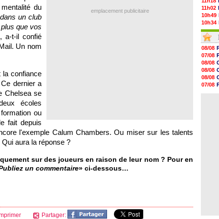
11h18
 mentalité du
11h02
emplacement publicitaire
10h49
 dans un club
10h34
 plus que vos
10h16
, a-t-il confié
10h00
09h48
 Mail. Un nom
08/08
09h25
07/08
09h10
08/08
08h52
08/08
 la confiance
08/08
08/08
08/08
Ce dernier a
07/08
08/08
e Chelsea se
07/08
08/08
08/08
deux écoles
08/08
08/08
 formation ou
08/08
e fait depuis
08/08
ncore l'exemple Calum Chambers. Ou miser sur les talents
08/08
08/08
Qui aura la réponse ?
iquement sur des joueurs en raison de leur nom ? Pour en
Publiez un commentaire
» ci-dessous…
mprimer
Partager: