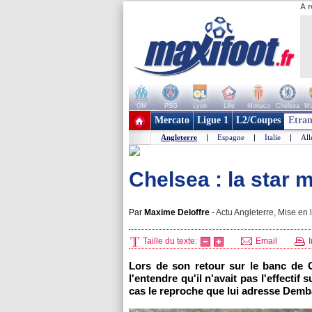
A r
OM
PSG
Lyon
Lille
Monaco
Chelsea
Ma
+ de clubs
Mercato
Ligue 1
L2/Coupes
Etran
Angleterre
|
Espagne
|
Italie
|
Al
Chelsea : la star 
Par
Maxime Deloffre
-
Actu Angleterre, Mise en 
Taille du texte:
Email
I
Lors de son retour sur le banc de C
l'entendre qu'il n'avait pas l'effectif
cas le reproche que lui adresse Demba