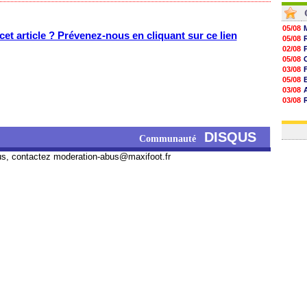
05/08
et article ? Prévenez-nous en cliquant sur ce lien
05/08
02/08
05/08
03/08
05/08
03/08
03/08
06/08
03/08
DISQUS
Communauté
us, contactez
moderation-abus@maxifoot.fr