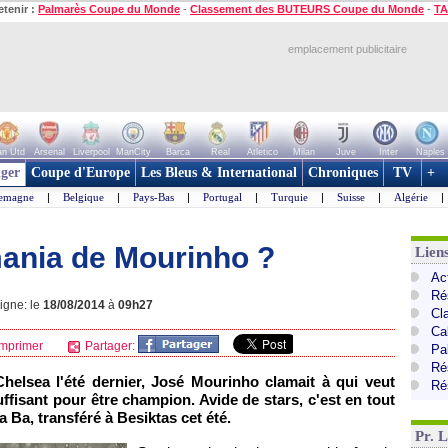
etenir :
Palmarès Coupe du Monde
-
Classement des BUTEURS Coupe du Monde
-
TA
emplacement publicitaire
n Utd
Arsenal
Liverpool
ManCity
Barca
Real
Atletico
Milan
Juve
Inter
Naples
ger
Coupe d'Europe
Les Bleus & International
Chroniques
TV
+
lemagne
|
Belgique
|
Pays-Bas
|
Portugal
|
Turquie
|
Suisse
|
Algérie
|
mania de Mourinho ?
Lien
Ac
Ré
ligne: le
18/08/2014
à
09h27
Cl
Ca
mprimer
Partager:
Pa
Ré
helsea l'été dernier, José Mourinho clamait à qui veut
Ré
 suffisant pour être champion. Avide de stars, c'est en tout
 Ba, transféré à Besiktas cet été.
Pr. 