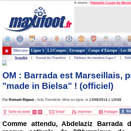
A retenir :
Palmarès Coupe du Mond
OM
PSG
Lyon
Lille
Monaco
Chelsea
Man Utd
Arsenal
Liverpool
ManCity
Ba
+ de clubs
Mercato
Ligue 1
L2/Coupes
Etranger
Coupe d'Europe
Les B
Actualité
|
Journal des Transferts
|
Tableaux des transferts Ligue 1
|
Tabl
OM : Barrada est Marseillais, 
"made in Bielsa" ! (officiel)
Par
Romain Rigaux
-
Actu Transferts, Mise en ligne: le
13/08/2014
à
12h48
Taille du texte:
Email
Imprimer
Partager:
Comme attendu, Abdelaziz Barrada de