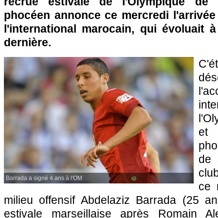
recrue estivale de l'Olympique de 
phocéen annonce ce mercredi l'arrivée
l'international marocain, qui évoluait à
dernière.
C'é
déso
l'a
int
l'O
et 
pho
de 
club
Barrada a signé 4 ans à l'OM
ce 
milieu offensif Abdelaziz Barrada (25 an
estivale marseillaise après Romain Al