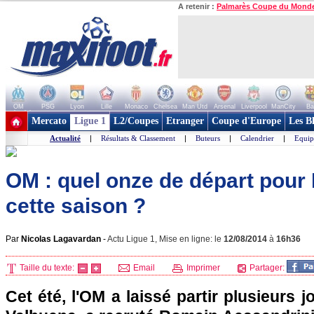
A retenir :
Palmarès Coupe du Mond
OM
PSG
Lyon
Lille
Monaco
Chelsea
Man Utd
Arsenal
Liverpool
ManCity
Ba
+ de clubs
Mercato
Ligue 1
L2/Coupes
Etranger
Coupe d'Europe
Les B
Actualité
|
Résultats & Classement
|
Buteurs
|
Calendrier
|
Equip
OM : quel onze de départ pour
cette saison ?
Par
Nicolas Lagavardan
-
Actu Ligue 1, Mise en ligne: le
12/08/2014
à
16h36
Taille du texte:
Email
Imprimer
Partager:
Cet été, l'OM a laissé partir plusieurs 