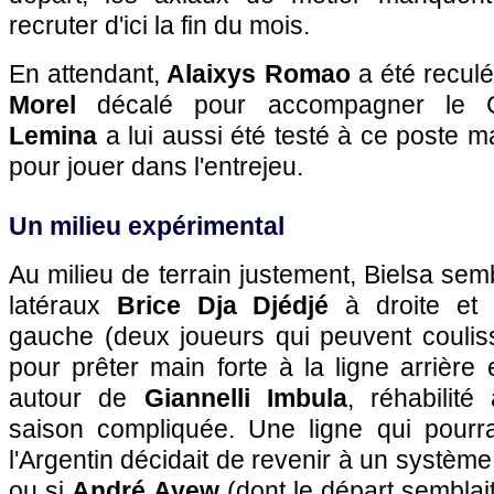
recruter d'ici la fin du mois.
En attendant,
Alaixys Romao
a été recul
Morel
décalé pour accompagner le 
Lemina
a lui aussi été testé à ce poste 
pour jouer dans l'entrejeu.
Un milieu expérimental
Au milieu de terrain justement, Bielsa semb
latéraux
Brice Dja Djédjé
à droite et
gauche (deux joueurs qui peuvent couliss
pour prêter main forte à la ligne arrière
autour de
Giannelli Imbula
, réhabilit
saison compliquée. Une ligne qui pourrai
l'Argentin décidait de revenir à un systèm
ou si
André Ayew
(dont le départ semblait