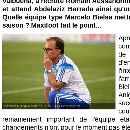
Valbuena, a recruté Romain Aessandrini
et attend Abdelaziz Barrada ainsi qu'u
Quelle équipe type Marcelo Bielsa mettra
saison ? Maxifoot fait le point...
Ap
com
de 
d'
l'
l'a
Bie
Ani
suc
Marcelo Bielsa a opté pour un 3-4-3 expérimental
cou
remaniement important de l'équipe éta
changements n'ont pour le moment pas été