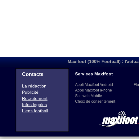
Maxifoot (100% Football) : l'actua
Services Maxifoot
Contacts
Appli Maxifoot Android
Flu
La rédaction
Appli Maxifoot iPhone
Publicité
Site web Mobile
Recrutement
Choix de consentement
Infos légales
Liens football