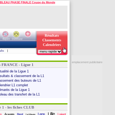
BLEAU PHASE FINALE Coupe du Monde
Résultats
Bayern
Dortmund
Classements
Calendriers
ubs
|
emplacement publicitaire
s FRANCE - Ligue 1
ualité de la Ligue 1
sultats & classement de la L1
assement des buteurs de L1
lendrier L1 complet
lmarès de la Ligue 1
bleau des transfert de la L1
e 1 - les fiches CLUB
Lille
Lens
s
Auxerre
Lorient
Brest
Le Havre