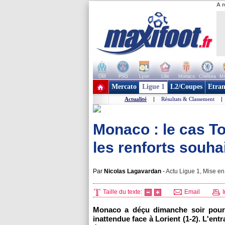
A r
OM
PSG
Lyon
Lille
Monaco
Chelsea
Ma
+ de clubs
Mercato
Ligue 1
L2/Coupes
Etran
Actualité
|
Résultats & Classement
|
Monaco : le cas To
les renforts souhait
Par
Nicolas Lagavardan
-
Actu Ligue 1, Mise en 
Taille du texte:
Email
I
Monaco a déçu dimanche soir pour 
inattendue face à Lorient (1-2). L'en