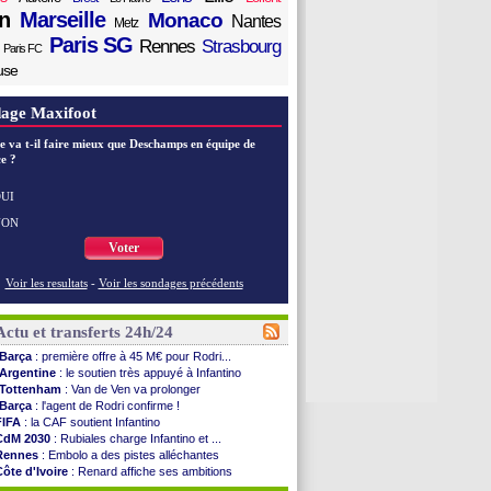
n
Marseille
Monaco
Nantes
Metz
Paris SG
Rennes
Strasbourg
Paris FC
use
age Maxifoot
e va t-il faire mieux que Deschamps en équipe de
e ?
UI
NON
Voter
Voir les resultats
-
Voir les sondages précédents
Actu et transferts 24h/24
Barça
: première offre à 45 M€ pour Rodri...
Argentine
: le soutien très appuyé à Infantino
Tottenham
: Van de Ven va prolonger
Barça
: l'agent de Rodri confirme !
FIFA
: la CAF soutient Infantino
CdM 2030
: Rubiales charge Infantino et ...
Rennes
: Embolo a des pistes alléchantes
Côte d'Ivoire
: Renard affiche ses ambitions
Rennes
: Haise confirme pour Aït Boudlal