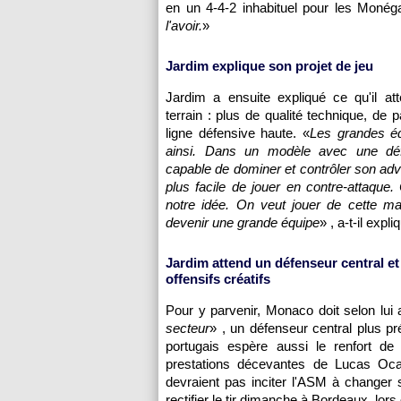
en un 4-4-2 inhabituel pour les Monég
l'avoir.
»
Jardim explique son projet de jeu
Jardim a ensuite expliqué ce qu'il att
terrain : plus de qualité technique, de 
ligne défensive haute. «
Les grandes éq
ainsi. Dans un modèle avec une déf
capable de dominer et contrôler son adve
plus facile de jouer en contre-attaque.
notre idée. On veut jouer de cette ma
devenir une grande équipe
» , a-t-il expli
Jardim attend un défenseur central et
offensifs créatifs
Pour y parvenir, Monaco doit selon lui a
secteur
» , un défenseur central plus pr
portugais espère aussi le renfort de
prestations décevantes de Lucas Oc
devraient pas inciter l'ASM à changer
rectifier le tir dimanche à Bordeaux, lor