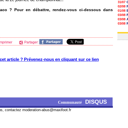
31/07
02/08
naco ? Pour en débattre, rendez-vous ci-dessous dans
01/08
03/08
03/08
03/08
03/08
31/07
mprimer
Partager:
et article ? Prévenez-nous en cliquant sur ce lien
DISQUS
Communauté
us, contactez
moderation-abus@maxifoot.fr