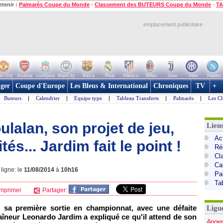
etenir :
Palmarès Coupe du Monde
-
Classement des BUTEURS Coupe du Monde
-
TA
emplacement publicitaire
n Utd
Arsenal
Liverpool
ManCity
Barca
Real
Atletico
Milan
Juve
Inter
Naples
ger
Coupe d'Europe
Les Bleus & International
Chroniques
TV
+
Buteurs
|
Calendrier
|
Equipe type
|
Tableau Transferts
|
Palmarès
|
Les Cl
ulalan, son projet de jeu,
Lien
Act
és... Jardim fait le point !
Ré
Cl
Ca
ligne: le
11/08/2014
à
10h16
Pa
Ta
mprimer
Partager:
sa première sortie en championnat, avec une défaite
Ligu
traîneur Leonardo Jardim a expliqué ce qu'il attend de son
Anger