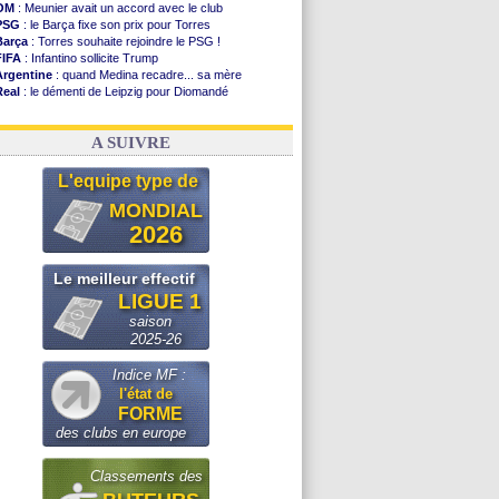
OM
: Meunier avait un accord avec le club
PSG
: le Barça fixe son prix pour Torres
Barça
: Torres souhaite rejoindre le PSG !
FIFA
: Infantino sollicite Trump
Argentine
: quand Medina recadre... sa mère
Real
: le démenti de Leipzig pour Diomandé
OM
: Paixão attire un 2e club anglais
FIFA
: le conseiller d'Infantino démissionne !
A SUIVRE
L'equipe type de
MONDIAL
2026
Le meilleur effectif
LIGUE 1
saison
2025-26
Indice MF :
l'état de
FORME
des clubs en europe
Classements des