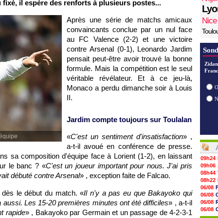
 fixé, il espère des renforts à plusieurs postes...
Lyo
Après une série de matchs amicaux
Nice
convaincants conclue par un nul face
Toulo
au FC Valence (2-2) et une victoire
contre Arsenal (0-1), Leonardo Jardim
Sond
pensait peut-être avoir trouvé la bonne
Zidan
formule. Mais la compétition est le seul
Franc
véritable révélateur. Et à ce jeu-là,
Monaco a perdu dimanche soir à Louis
O
II.
Jardim compte toujours sur Toulalan
«
C'est un sentiment d'insatisfaction
» ,
 équipe
a-t-il avoué en conférence de presse.
ans sa composition d'équipe face à Lorient (1-2), en laissant
09h24
ur le banc ? «
C'est un joueur important pour nous. J'ai pris
09h06
08h44
avait débuté contre Arsenal
» , exception faite de Falcao.
08h22
06/08
 dès le début du match. «
Il n'y a pas eu que Bakayoko qui
06/08
aussi. Les 15-20 premières minutes ont été difficiles
» , a-t-il
06/08
06/08
t rapide
» , Bakayoko par Germain et un passage de 4-2-3-1
06/08