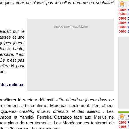
asques, «
car on n'avait pas le ballon comme on souhaitait
06/08
06/08
05/08
06/08
05/08
06/08
05/08
06/08
05/08
06/08
emplacement publicitaire
06/08
06/08
endait sur le
06/08
06/08
06/08
passes et une
06/08
06/08
uipes jouent
06/08
06/08
ense haute,
06/08
rsaire. Il est
06/08
 Ce n'est pas
06/08
06/08
nière-là pour
qué.
 des milieux
méliorer le secteur défensif. «
On attend un joueur dans ce
écisément, a-t-il confirmé. Mais pas seulement. L'entraîneur
 «
joueurs créatifs, milieux offensifs et des ailiers
» . Les
ampos et Yannick Ferreira Carrasco face aux Merlus ne
 ses plans de recrutement... Les Monégasques tenteront de
02/08
01/08
s de la 2e journée de championnat...