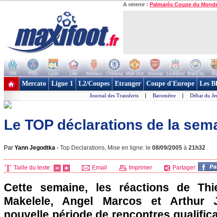
A retenir :
Palmarès Coupe du Mond
OM
PSG
Lyon
Lille
Monaco
Chelsea
Man Utd
Arsenal
Liverpool
ManCity
Ba
+ de clubs
Mercato
Ligue 1
L2/Coupes
Etranger
Coupe d'Europe
Les B
Journal des Transferts
|
Baromètre
|
Débat du Je
Le TOP déclarations de la sema
Par
Yann Jegodtka
-
Top Declarations, Mise en ligne: le
08/09/2005
à
21h32
Taille du texte:
Email
Imprimer
Partager:
Cette semaine, les réactions de Thi
Makelele, Angel Marcos et Arthur J
nouvelle période de rencontres qualific