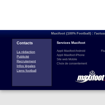
Maxifoot (100% Football) : l'actua
Services Maxifoot
Contacts
Appli Maxifoot Android
Flu
La rédaction
Appli Maxifoot iPhone
Publicité
Site web Mobile
Recrutement
Choix de consentement
Infos légales
Liens football