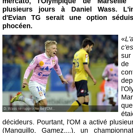
mercato, l'Olympique de Marseille 
plusieurs jours à Daniel Wass. L'in
d'Evian TG serait une option sédui
phocéen.
«
L'
c'es
sur
de
con
dep
l'O
Mar
qu
D. Wass se rapproche de l'OM...
éta
décideurs. Pourtant, l'OM a activé plusie
(Manquillo, Gamez,...), un championna