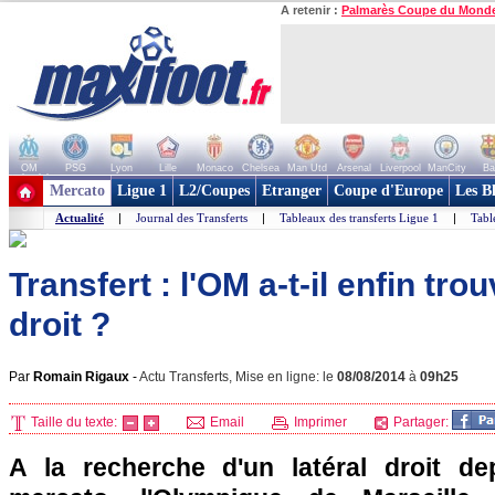
A retenir :
Palmarès Coupe du Mond
OM
PSG
Lyon
Lille
Monaco
Chelsea
Man Utd
Arsenal
Liverpool
ManCity
Ba
+ de clubs
Mercato
Ligue 1
L2/Coupes
Etranger
Coupe d'Europe
Les B
Actualité
|
Journal des Transferts
|
Tableaux des transferts Ligue 1
|
Tabl
Transfert : l'OM a-t-il enfin tro
droit ?
Par
Romain Rigaux
-
Actu Transferts, Mise en ligne: le
08/08/2014
à
09h25
Taille du texte:
Email
Imprimer
Partager:
A la recherche d'un latéral droit de