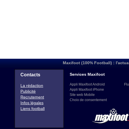
Maxifoot (100% Football) : l'actua
Services Maxifoot
Contacts
Appli Maxifoot Android
Flu
La rédaction
Appli Maxifoot iPhone
Publicité
Site web Mobile
Recrutement
Choix de consentement
Infos légales
Liens football