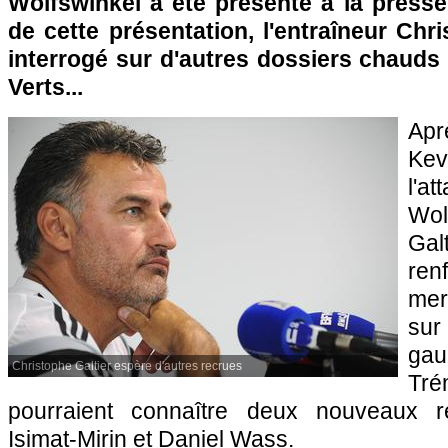
Wolfswinkel a été présenté à la presse
de cette présentation, l'entraîneur Chri
interrogé sur d'autres dossiers chauds
Verts...
Apr
Kev
l'a
Wol
Gal
renf
mer
sur
ga
Christophe Galtier espère d'autres recrues
Tré
pourraient connaître deux nouveaux r
Isimat-Mirin et Daniel Wass.