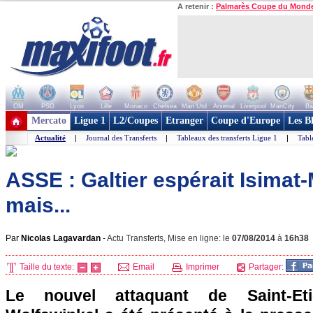
A retenir :
Palmarès Coupe du Mond
OM
PSG
Lyon
Lille
Monaco
Chelsea
Man Utd
Arsenal
Liverpool
ManCity
Ba
+ de clubs
Mercato
Ligue 1
L2/Coupes
Etranger
Coupe d'Europe
Les B
Actualité
|
Journal des Transferts
|
Tableaux des transferts Ligue 1
|
Tabl
ASSE : Galtier espérait Isimat-
mais...
Par
Nicolas Lagavardan
-
Actu Transferts, Mise en ligne: le
07/08/2014
à
16h38
Taille du texte:
Email
Imprimer
Partager:
Le nouvel attaquant de Saint-Et