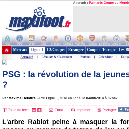
A retenir :
Palmarès Coupe du Mond
OM
PSG
Lyon
Lille
Monaco
Chelsea
Man Utd
Arsenal
Liverpool
ManCity
Ba
+ de clubs
Mercato
Ligue 1
L2/Coupes
Etranger
Coupe d'Europe
Les B
Actualité
|
Résultats & Classement
|
Buteurs
|
Calendrier
|
Equip
PSG : la révolution de la jeun
?
Par
Maxime Deloffre
-
Actu Ligue 1, Mise en ligne: le
04/08/2014
à
07h47
Taille du texte:
Email
Imprimer
Partager:
L'arbre Rabiot peine à masquer la for