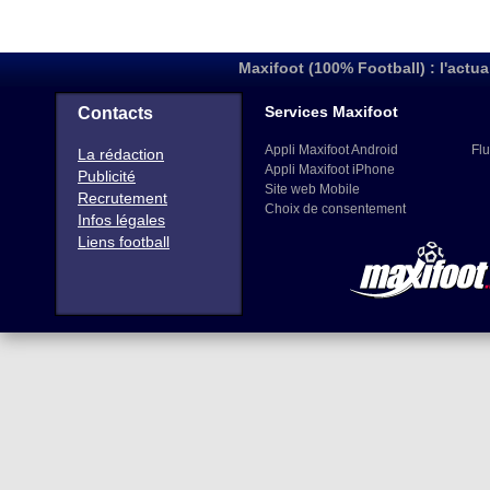
Maxifoot (100% Football) : l'actua
Services Maxifoot
Contacts
Appli Maxifoot Android
Flu
La rédaction
Appli Maxifoot iPhone
Publicité
Site web Mobile
Recrutement
Choix de consentement
Infos légales
Liens football