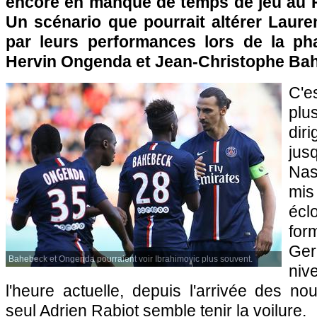
encore en manque de temps de jeu au P
Un scénario que pourrait altérer Laure
par leurs performances lors de la ph
Hervin Ongenda et Jean-Christophe Ba
C'es
pl
dir
jus
Nas
mis
éc
for
Ger
Bahebeck et Ongenda pourraient voir Ibrahimovic plus souvent.
niv
l'heure actuelle, depuis l'arrivée des no
seul Adrien Rabiot semble tenir la voilure.