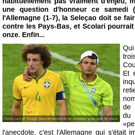
habituellement pas vraiment d'enjeu, ma
une question d'honneur ce samedi (
l'Allemagne (1-7), la Seleçao doit se fa
contre les Pays-Bas, et Scolari pourrai
onze. Enfin...
Qu
tro
Cou
Et 
inq
ret
nom
de 
du
David Luiz et Thiago Silva tenteront de se consoler avec une 3e place
«pe
l'anecdote, c'est l'Allemagne qui s'était 