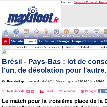
A retenir :
Palmarès Coupe du Mond
OM
PSG
Lyon
Lille
Monaco
Chelsea
Man Utd
Arsenal
Liverpool
ManCity
Ba
+ de clubs
Mercato
Ligue 1
L2/Coupes
Etranger
Coupe d'Europe
Les B
Actualité
|
Résultats & Classement
|
Buteurs
|
Calendrier
|
Equipe
Brésil - Pays-Bas : lot de cons
l'un, de désolation pour l'autre.
Par
Romain Rigaux
-
Actu Mondial 2014, Mise en ligne: le
12/07/2014
à
10h20
Taille du texte:
Email
Imprimer
Partager:
Le match pour la troisième place de la