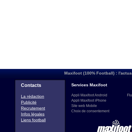
Maxifoot (100% Football) : l'actua
Services Maxifoot
Contacts
Appli Maxifoot Android
Flu
La rédaction
Appli Maxifoot iPhone
Publicité
Site web Mobile
Recrutement
Choix de consentement
Infos légales
Liens football