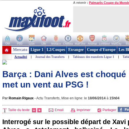
A retenir :
Palmarès Coupe du Mond
OM
PSG
Lyon
Lille
Monaco
Chelsea
Man Utd
Arsenal
Liverpool
ManCity
Ba
+ de clubs
Mercato
Ligue 1
L2/Coupes
Etranger
Coupe d'Europe
Les B
Actualité
|
Journal des Transferts
|
Tableaux des transferts Ligue 1
|
Tabl
Barça : Dani Alves est choqué 
met un vent au PSG !
Par
Romain Rigaux
-
Actu Transferts, Mise en ligne: le
18/06/2014
à
15h04
Taille du texte:
Email
Imprimer
Partager:
Interrogé sur le possible départ de Xavi 