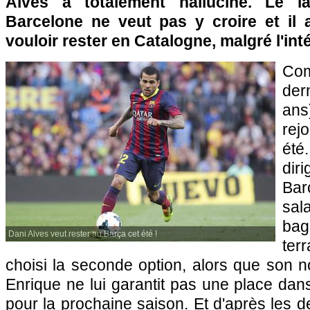
Alves a totalement halluciné. Le l
Barcelone ne veut pas y croire et il
vouloir rester en Catalogne, malgré l'int
Co
der
ans
rej
ét
di
Bar
sal
bag
Dani Alves veut rester au Barça cet été !
ter
choisi la seconde option, alors que son n
Enrique ne lui garantit pas une place da
pour la prochaine saison. Et d'après les d