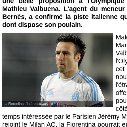
une belle proposition à l'Olympique
Mathieu Valbuena. L'agent du meneur 
Bernès, a confirmé la piste italienne qu
dont dispose son poulain.
Ma
Mar
Va
l'O
cet
no
l'é
off
pou
La Fiorentina s'intéresse aussi à Valbuena.
côt
temps intéressée par le Parisien Jérémy M
rejoint le Milan AC, la Fiorentina pourrait e