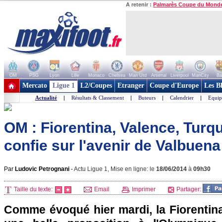
A retenir :
Palmarès Coupe du Mond
OM
PSG
Lyon
Lille
Monaco
Chelsea
Man Utd
Arsenal
Liverpool
ManCity
Ba
+ de clubs
Mercato
Ligue 1
L2/Coupes
Etranger
Coupe d'Europe
Les B
Actualité
|
Résultats & Classement
|
Buteurs
|
Calendrier
|
Equip
OM : Fiorentina, Valence, Turqu
confie sur l'avenir de Valbuena
Par
Ludovic Petrognani
-
Actu Ligue 1, Mise en ligne: le
18/06/2014
à
09h30
Taille du texte:
Email
Imprimer
Partager:
Comme évoqué hier mardi, la Fiorentina 