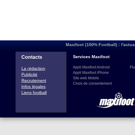
Maxifoot (100% Football) : l'actua
Services Maxifoot
Contacts
Appli Maxifoot Android
Flu
La rédaction
Appli Maxifoot iPhone
Publicité
Site web Mobile
Recrutement
Choix de consentement
Infos légales
Liens football