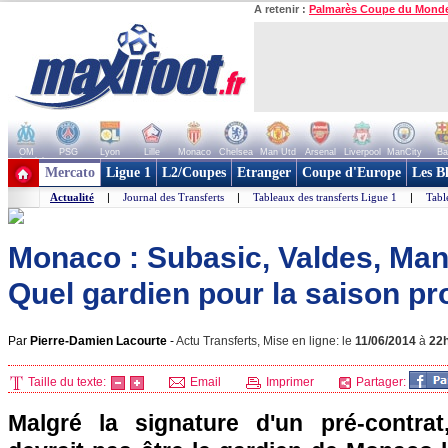
A retenir :
Palmarès Coupe du Mond
OM
PSG
Lyon
Lille
Monaco
Chelsea
Man Utd
Arsenal
Liverpool
ManCity
Ba
+ de clubs
Mercato
Ligue 1
L2/Coupes
Etranger
Coupe d'Europe
Les B
Actualité
|
Journal des Transferts
|
Tableaux des transferts Ligue 1
|
Tabl
Monaco : Subasic, Valdes, Mand
Quel gardien pour la saison pr
Par
Pierre-Damien Lacourte
-
Actu Transferts, Mise en ligne: le
11/06/2014
à
22
Taille du texte:
Email
Imprimer
Partager:
Malgré la signature d'un pré-contrat