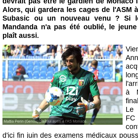
devrait pas être le gardien de Monaco 
Alors, qui gardera les cages de l'ASM à 
Subasic ou un nouveau venu ? Si le
Mandanda n'a pas été oublié, le jeune 
plaît aussi.
Vie
An
acq
lo
l'ar
à 
fina
Le 
FC 
Mattia Perin (Genoa) plaît lui aussi à l'AS Monaco.
con
d'ici fin juin des examens médicaux pouss