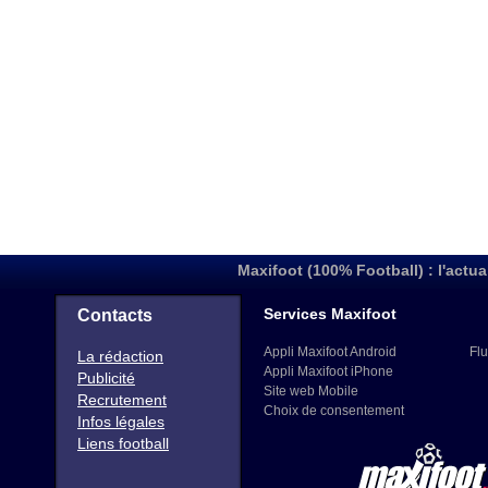
Maxifoot (100% Football) : l'actua
Services Maxifoot
Contacts
Appli Maxifoot Android
Flu
La rédaction
Appli Maxifoot iPhone
Publicité
Site web Mobile
Recrutement
Choix de consentement
Infos légales
Liens football