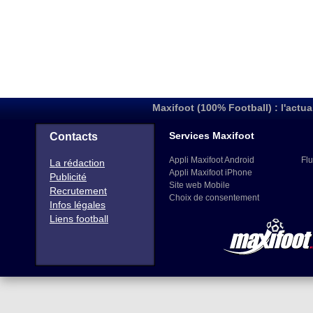
Maxifoot (100% Football) : l'actua
Services Maxifoot
Contacts
Appli Maxifoot Android
Flu
La rédaction
Appli Maxifoot iPhone
Publicité
Site web Mobile
Recrutement
Choix de consentement
Infos légales
Liens football