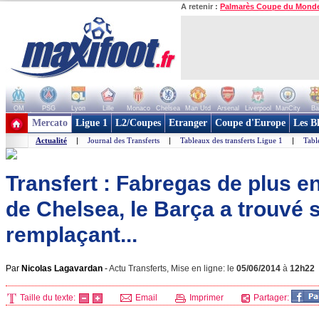
A retenir :
Palmarès Coupe du Mond
OM
PSG
Lyon
Lille
Monaco
Chelsea
Man Utd
Arsenal
Liverpool
ManCity
Ba
+ de clubs
Mercato
Ligue 1
L2/Coupes
Etranger
Coupe d'Europe
Les B
Actualité
|
Journal des Transferts
|
Tableaux des transferts Ligue 1
|
Tabl
Transfert : Fabregas de plus e
de Chelsea, le Barça a trouvé 
remplaçant...
Par
Nicolas Lagavardan
-
Actu Transferts, Mise en ligne: le
05/06/2014
à
12h22
Taille du texte:
Email
Imprimer
Partager: