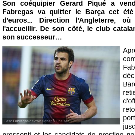
Son coéquipier Gerard Piqué a ven
Fabregas va quitter le Barça cet été
d'euros... Direction l'Angleterre, o
l'accueillir. De son côté, le club catal
son successeur…
Ap
co
Fa
déc
Ba
ret
d'
reto
port
Cesc Fabregas devrait signer à Chelsea
ju
pressenti et les candidats de prestige 