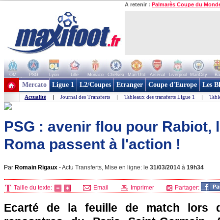
A retenir :
Palmarès Coupe du Mond
OM
PSG
Lyon
Lille
Monaco
Chelsea
Man Utd
Arsenal
Liverpool
ManCity
Ba
+ de clubs
Mercato
Ligue 1
L2/Coupes
Etranger
Coupe d'Europe
Les B
Actualité
|
Journal des Transferts
|
Tableaux des transferts Ligue 1
|
Tabl
PSG : avenir flou pour Rabiot, l
Roma passent à l'action !
Par
Romain Rigaux
-
Actu Transferts, Mise en ligne: le
31/03/2014
à
19h34
Taille du texte:
Email
Imprimer
Partager:
Ecarté de la feuille de match lors d