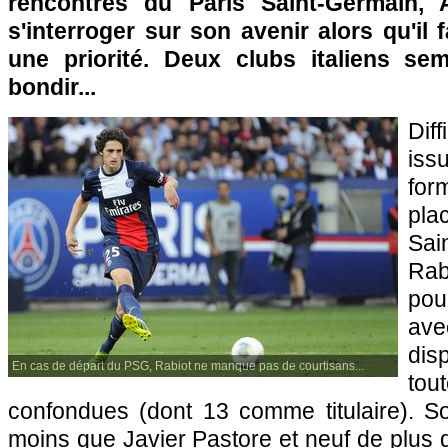
rencontres du
Paris
Saint-Germain, 
s'interroger sur son avenir alors qu'il 
une priorité. Deux clubs italiens se
bondir...
Dif
is
for
pla
Sai
Rab
pou
av
dis
En cas de départ du PSG, Rabiot ne manque pas de courtisans...
to
confondues (dont 13 comme titulaire). S
moins que Javier Pastore et neuf de plus