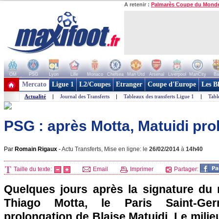
A retenir :
Palmarès Coupe du Mond
OM
PSG
Lyon
Lille
Monaco
Chelsea
Man Utd
Arsenal
Liverpool
ManCity
Ba
+ de clubs
Mercato
Ligue 1
L2/Coupes
Etranger
Coupe d'Europe
Les B
Actualité
|
Journal des Transferts
|
Tableaux des transferts Ligue 1
|
Tabl
PSG : après Motta, Matuidi pro
Par
Romain Rigaux
-
Actu Transferts, Mise en ligne: le
26/02/2014
à
14h40
Taille du texte:
Email
Imprimer
Partager:
Quelques jours après la signature du
Thiago Motta, le
Paris
Saint-Ger
prolongation de Blaise Matuidi. Le milie