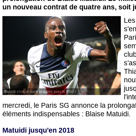
un nouveau contrat de quatre ans, soit j
Les
s'e
Par
sem
cl
s'a
Thi
no
ju
Matuidi s'inscrit dans la durée avec le PSG !
l'in
mercredi, le
Paris SG
annonce la prolongat
éléments indispensables : Blaise Matuidi.
Matuidi jusqu'en 2018