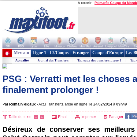
A retenir :
Palmarès Coupe du Mond
OM
PSG
Lyon
Lille
Monaco
Chelsea
Man Utd
Arsenal
Liverpool
ManCity
Ba
+ de clubs
Mercato
Ligue 1
L2/Coupes
Etranger
Coupe d'Europe
Les B
Actualité
|
Journal des Transferts
|
Tableaux des transferts Ligue 1
|
Tabl
PSG : Verratti met les choses a
finalement prolonger !
Par
Romain Rigaux
-
Actu Transferts, Mise en ligne: le
24/02/2014
à
09h49
Taille du texte:
Email
Imprimer
Partager:
Désireux de conserver ses meilleurs