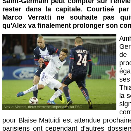
Saint-Germain peut compter sur l'envie
rester dans la capitale. Courtisé par
Marco Verratti ne souhaite pas qui
qu'Alex va finalement prolonger son con
Amb
Ger
de 
pr
ég
ses
Thi
la 
sig
Alex et Verratti, deux éléments importants au PSG
con
pour Blaise Matuidi est attendue prochain
parisiens ont cependant d'autres dossier