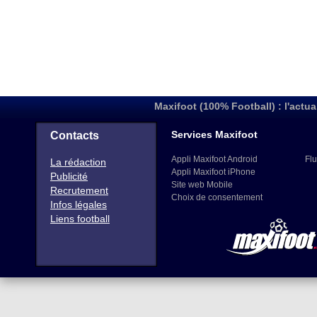
Maxifoot (100% Football) : l'actua
Services Maxifoot
Contacts
Appli Maxifoot Android
Flu
La rédaction
Appli Maxifoot iPhone
Publicité
Site web Mobile
Recrutement
Choix de consentement
Infos légales
Liens football