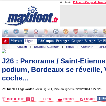
A retenir :
Palmarès Coupe du Mond
OM
PSG
Lyon
Lille
Monaco
Chelsea
Man Utd
Arsenal
Liverpool
ManCity
Ba
+ de clubs
Mercato
Ligue 1
L2/Coupes
Etranger
Coupe d'Europe
Les B
Actualité
|
Résultats & Classement
|
Buteurs
|
Calendrier
|
Equip
J26 : Panorama / Saint-Etienne
podium, Bordeaux se réveille,
coche...
Par
Nicolas Lagavardan
-
Actu Ligue 1, Mise en ligne: le
22/02/2014
à
22h28
Taille du texte:
Email
Imprimer
Partager: