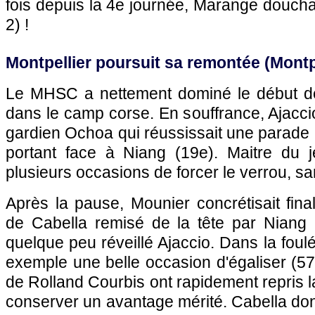
fois depuis la 4e journée, Marange douchai
2) !
Montpellier
poursuit sa remontée (
Montp
Le MHSC a nettement dominé le début de m
dans le camp corse. En souffrance,
Ajacci
gardien Ochoa qui réussissait une parade 
portant face à Niang (19e). Maitre du 
plusieurs occasions de forcer le verrou, s
Après la pause, Mounier concrétisait fin
de Cabella remisé de la tête par Niang 
quelque peu réveillé
Ajaccio
. Dans la foul
exemple une belle occasion d'égaliser (5
de Rolland Courbis ont rapidement repris l
conserver un avantage mérité. Cabella don