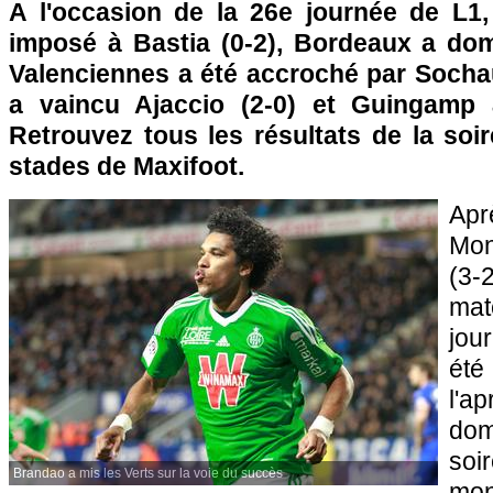
A l'occasion de la 26e journée de L1, 
imposé à
Bastia
(0-2),
Bordeaux
a domi
Valenciennes a été accroché par
Socha
a vaincu
Ajaccio
(2-0) et
Guingamp
Retrouvez tous les résultats de la soi
stades de Maxifoot.
Apr
Mo
(3-
ma
jou
été
l'a
dom
soi
Brandao a mis les Verts sur la voie du succès
mo