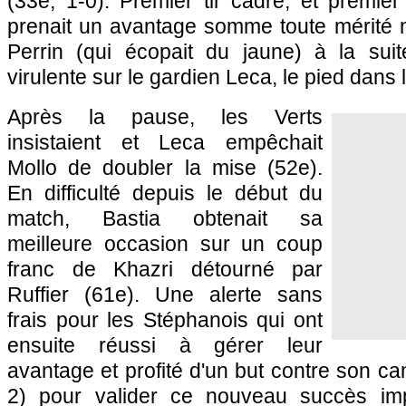
(33e, 1-0). Premier tir cadré, et premie
prenait un avantage somme toute mérité m
Perrin (qui écopait du jaune) à la sui
virulente sur le gardien Leca, le pied dans l
Après la pause, les Verts
insistaient et Leca empêchait
Mollo de doubler la mise (52e).
En difficulté depuis le début du
match,
Bastia
obtenait sa
meilleure occasion sur un coup
franc de Khazri détourné par
Ruffier (61e). Une alerte sans
frais pour les Stéphanois qui ont
ensuite réussi à gérer leur
avantage et profité d'un but contre son c
2) pour valider ce nouveau succès impo