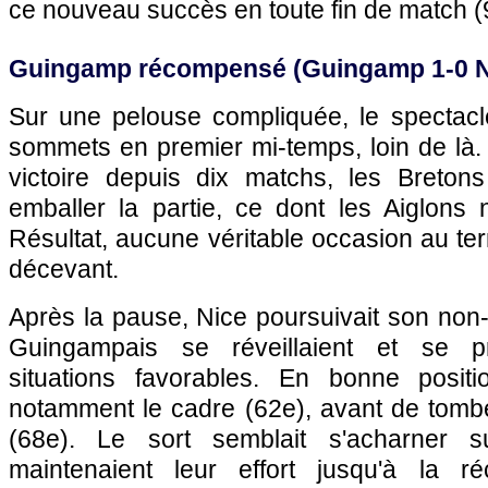
ce nouveau succès en toute fin de match (
Guingamp
récompensé (
Guingamp
1-0
Sur une pelouse compliquée, le spectacle
sommets en premier mi-temps, loin de là.
victoire depuis dix matchs, les Breton
emballer la partie, ce dont les Aiglons n
Résultat, aucune véritable occasion au te
décevant.
Après la pause,
Nice
poursuivait son non-
Guingampais se réveillaient et se pr
situations favorables. En bonne positi
notamment le cadre (62e), avant de tombe
(68e). Le sort semblait s'acharner s
maintenaient leur effort jusqu'à la 