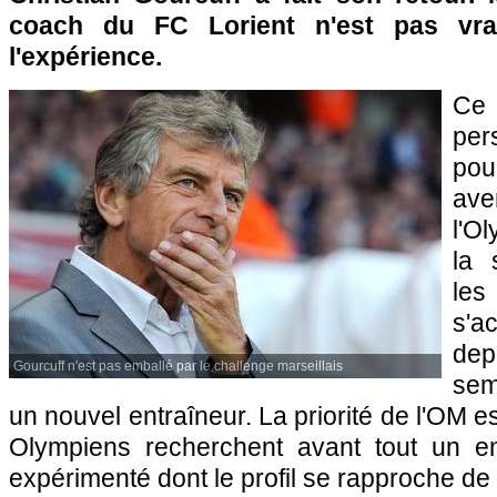
coach du FC Lorient n'est pas vra
l'expérience.
Ce 
per
po
ave
l'O
la 
les
s'a
de
Gourcuff n'est pas emballé par le challenge marseillais
sem
un nouvel entraîneur. La priorité de
l'OM
es
Olympiens recherchent avant tout un en
expérimenté dont le profil se rapproche de 