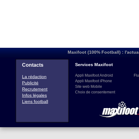
Maxifoot (100% Football) : l'actua
Services Maxifoot
Contacts
Appli Maxifoot Android
Flu
La rédaction
Appli Maxifoot iPhone
Publicité
Site web Mobile
Recrutement
Choix de consentement
Infos légales
Liens football