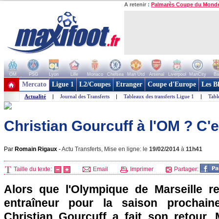
A retenir :
Palmarès Coupe du Mond
OM
PSG
Lyon
Lille
Monaco
Chelsea
Man Utd
Arsenal
Liverpool
ManCity
Ba
+ de clubs
Mercato
Ligue 1
L2/Coupes
Etranger
Coupe d'Europe
Les B
Actualité
|
Journal des Transferts
|
Tableaux des transferts Ligue 1
|
Tabl
Christian Gourcuff à l'OM ? C'e
Par
Romain Rigaux
-
Actu Transferts, Mise en ligne: le
19/02/2014
à
11h41
Taille du texte:
Email
Imprimer
Partager:
Alors que
l'Olympique de Marseille
re
entraîneur pour la saison prochain
Christian Gourcuff a fait son retour. 