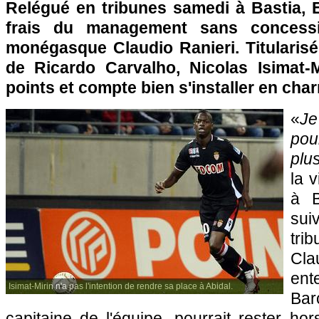
Relégué en tribunes samedi à
Bastia
, 
frais du management sans concessio
monégasque Claudio Ranieri. Titularisé
de Ricardo Carvalho, Nicolas Isimat-
points et compte bien s'installer en char
«
Je
pou
plu
la 
à
su
tri
Cla
ent
Isimat-Mirin n'a pas l'intention de rendre sa place à Abidal.
Bar
capitaine de l'équipe, pourrait rester h