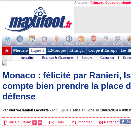
A retenir :
Palmarès Coupe du Mond
OM
PSG
Lyon
Lille
Monaco
Chelsea
Man Utd
Arsenal
Liverpool
ManCity
Ba
+ de clubs
Mercato
Ligue 1
L2/Coupes
Etranger
Coupe d'Europe
Les B
Actualité
|
Résultats & Classement
|
Buteurs
|
Calendrier
|
Equip
Monaco : félicité par Ranieri, I
compte bien prendre la place d
défense
Par
Pierre-Damien Lacourte
-
Actu Ligue 1, Mise en ligne: le
18/02/2014
à
09h3
Taille du texte:
Email
Imprimer
Partager: