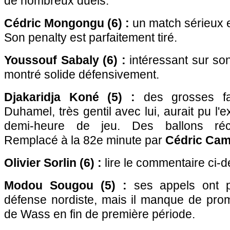
de nombreux duels.
Cédric Mongongu (6) :
un match sérieux e
Son penalty est parfaitement tiré.
Youssouf Sabaly (6) :
intéressant sur son
montré solide défensivement.
Djakaridja Koné (5) :
des grosses fa
Duhamel, très gentil avec lui, aurait pu l
demi-heure de jeu. Des ballons réc
Remplacé à la 82e minute par
Cédric Cam
Olivier Sorlin (6) :
lire le commentaire ci-
Modou Sougou (5) :
ses appels ont pa
défense nordiste, mais il manque de prom
de Wass en fin de première période.