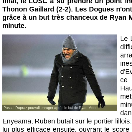
final, le
LOSC
a su prendre un point in
Thonon Gaillard (2-2). Les Dogues n'ont 
grâce à un but très chanceux de Ryan M
minute.
Le
dif
ar
ine
d'E
ce 
Ha
met
min
Pascal Dupraz pouvait enrager après le but de Ryan Mendes.
dan
Enyeama, Ruben butait sur le portier lillois
lui plus efficace ensuite, ouvrant le score 