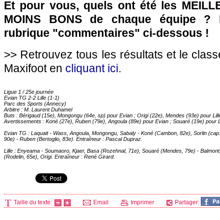
Et pour vous, quels ont été les MEILL
MOINS BONS de chaque équipe ? R
rubrique "commentaires" ci-dessous !
>> Retrouvez tous les résultats et le clas
Maxifoot en
cliquant ici
.
Ligue 1 / 25e journée
Evian TG 2-2
Lille
(1-1)
Parc des Sports (Annecy)
Arbitre : M. Laurent Duhamel
Buts : Bérigaud (15e), Mongongu (64e, sp) pour Evian ; Origi (22e), Mendes (93e) pour
Lill
Avertissements : Koné (27e), Ruben (79e), Angoula (89e) pour Evian ; Souaré (19e) pour
L
Evian TG : Laquait - Wass, Angoula, Mongongu, Sabaly - Koné (Cambon, 82e), Sorlin (cap.
90e) - Ruben (Bertoglio, 83e). Entraîneur : Pascal Dupraz.
Lille
: Enyeama - Soumaoro, Kjaer, Basa (Rozehnal, 71e), Souaré (Mendes, 79e) - Balmont
(Rodelin, 65e), Origi. Entraîneur : René Girard.
Taille du texte:
Email
Imprimer
Partager: