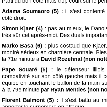
Parti du bon côté mais trop court sur le p
Adama Soumaoro (5) :
il s'est content
côté droit.
Simon Kjaer (4) :
pas au mieux, le Danois
très sûr cet après-midi. Des duels importa
Marko Basa (6) :
plus costaud que Kjaer,
montré sérieux en charnière centrale. Bles
la 71e minute à
David Rozehnal (non noté
Pape Souaré (5) :
le défenseur lillois
combativité sur son côté gauche mais il c
équipe en touchant le ballon de la main s
à la 79e minute par
Ryan Mendes (non no
Florent Balmont (5) :
il s'est battu au m
apporter le surnombre en attaque.