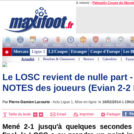
A retenir :
Palmarès Coupe du Mond
OM
PSG
Lyon
Lille
Monaco
Chelsea
Man Utd
Arsenal
Liverpool
ManCity
Ba
+ de clubs
Mercato
Ligue 1
L2/Coupes
Etranger
Coupe d'Europe
Les B
Actualité
|
Résultats & Classement
|
Buteurs
|
Calendrier
|
Equip
Le LOSC revient de nulle part -
NOTES des joueurs (Evian 2-2 L
Par
Pierre-Damien Lacourte
-
Actu Ligue 1, Mise en ligne: le
16/02/2014
à
19h1
Taille du texte:
Email
Imprimer
Partager:
Mené 2-1 jusqu'à quelques secondes 