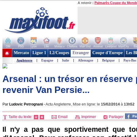
A retenir :
Palmarès Coupe du Mond
OM
PSG
Lyon
Lille
Monaco
Chelsea
Man Utd
Arsenal
Liverpool
ManCity
Ba
+ de clubs
Mercato
Ligue 1
L2/Coupes
Etranger
Coupe d'Europe
Les B
Angleterre
|
Espagne
|
Italie
|
Allemagne
|
Belgique
|
Pays-Bas
Arsenal : un trésor en réserve 
revenir Van Persie...
Par
Ludovic Petrognani
-
Actu Angleterre, Mise en ligne: le
15/02/2014
à
13h52
Taille du texte:
Email
Imprimer
Partager:
Il n'y a pas que sportivement que to