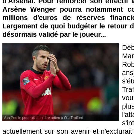
d'Arsenal. Pour renforcer son effectif 
Arsène Wenger pourra notamment co
millions d'euros de réserves financ
Largement de quoi budgéter le retour d
désormais validé par le joueur...
Dé
Ma
Rob
ans
s'é
Tra
vou
pl
l'a
Van Persie pourrait bien dire adieu à Old Trafford.
s'i
actuellement sur son avenir et n'exclurait