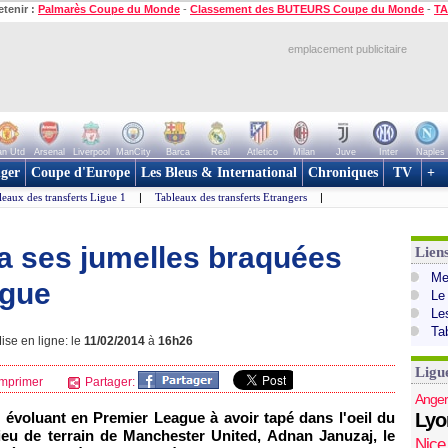
etenir :
Palmarès Coupe du Monde
-
Classement des BUTEURS Coupe du Monde
-
TA
emplacement publicitaire
n Utd
Arsenal
Liverpool
ManCity
Barca
Real
Atletico
Milan
Juve
Inter
Naples
ger
Coupe d'Europe
Les Bleus & International
Chroniques
TV
+
leaux des transferts Ligue 1
|
Tableaux des transferts Etrangers
|
 a ses jumelles braquées
Lien
Mer
ague
Le
Le
Ta
ise en ligne: le
11/02/2014
à
16h26
Ligu
mprimer
Partager:
Anger
 évoluant en Premier League à avoir tapé dans l'oeil du
Lyo
eu de terrain de Manchester United, Adnan Januzaj, le
Nice