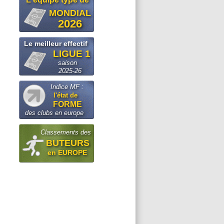
MONDIAL
2026
Le meilleur effectif
LIGUE 1
saison
2025-26
Indice MF :
l'état de
FORME
des clubs en europe
Classements des
BUTEURS
en EUROPE