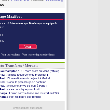
use
age Maxifoot
e va t-il faire mieux que Deschamps en équipe de
e ?
UI
NON
Voter
Voir les resultats
-
Voir les sondages précédents
tu Transferts / Mercato
Southampton
: D. Traoré prêté au Mans (officiel)
Real
: Vinicius tout proche de prolonger !
Real
: Diomandé attendu ce jeudi à Madrid !
Real
: Rodri, la piste Barça se confirme
PSG
: Akliouche arrive ce jeudi à Paris !
Real
: ça se complique pour Rodri !
Barça
: Ferran Torres donne son feu vert au PSG
Abha
: c'est fait pour Fekir (officiel)
Real
: réponse imminente de Vinicius
Arsenal
: Nørgaard transféré à Everton (off.)
Rennes
: une offre de Fulham pour Aït Boudlal
emplacement publicitaire