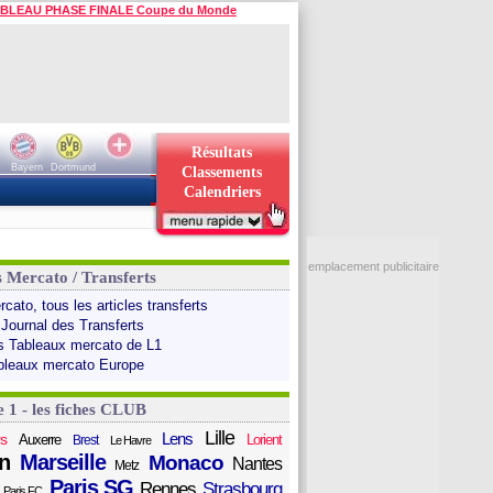
BLEAU PHASE FINALE Coupe du Monde
Résultats
Bayern
Dortmund
Classements
Calendriers
emplacement publicitaire
s Mercato / Transferts
cato, tous les articles transferts
 Journal des Transferts
s Tableaux mercato de L1
bleaux mercato Europe
e 1 - les fiches CLUB
Lille
Lens
s
Auxerre
Lorient
Brest
Le Havre
n
Marseille
Monaco
Nantes
Metz
Paris SG
Rennes
Strasbourg
Paris FC