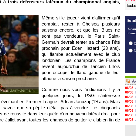
si à trois défenseurs latéraux du championnat anglais,
Toulo
Même si le joueur vient d'affirmer qu'il
Sond
comptait rester à Chelsea plusieurs
Zidan
saisons encore, et que les Blues ne
Franc
sont pas vendeurs, le
Paris
Saint-
Germain devrait tenter sa chance l'été
O
prochain pour Eden Hazard (23 ans),
qui flambe actuellement avec le club
londonien. Les champions de France
rêvent aujourd'hui de l'ancien Lillois
pour occuper le flanc gauche de leur
attaque la saison prochaine.
Ac
06/08
Comme nous vous l'indiquions il y a
 Paris Saint-Germain.
06/08
quelques jours, le
PSG
s'intéresse
06/08
sif évoluant en Premier League : Adnan Januzaj (19 ans). Mais
06/08
06/08
t savoir que sa pépite n'était pas à vendre. Les dirigeants
06/08
us de réussite dans leur quête d'un nouveau latéral droit pour
06/08
 Jallet ayant toutes les chances de quitter le club en fin de
06/08
06/08
06/08
05/08