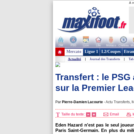
A r
OM
PSG
Lyon
Lille
Monaco
Chelsea
Ma
+ de clubs
Mercato
Ligue 1
L2/Coupes
Etran
Actualité
|
Journal des Transferts
|
Tab
Transfert : le PSG
sur la Premier Le
Par
Pierre-Damien Lacourte
-
Actu Transferts, M
Taille du texte:
Email
I
Eden Hazard n'est pas le seul joueur
Paris
Saint-Germain. En plus du mili