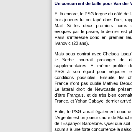
Un concurrent de taille pour Van der 
Et là encore, le
PSG
lorgne du côté de l
trois joueurs lui ont tapé dans l'oeil, rap
Mail. Si les deux premiers noms o
évoqués par le passé, le dernier est pl
Paris
s'intéresse donc en premier lieu
Ivanovic (29 ans).
Mais sous contrat avec Chelsea jusqu'
le Serbe pourrait prolonger de 
supplémentaires. Et même profiter de 
PSG
à son égard pour négocier les
conditions possibles. Ensuite, les 
France n'ont pas oublié Mathieu Debuc
Le latéral droit de Newcastle présent
d'être Français, et de très bien conna
France, et Yohan Cabaye, dernier arrivé
Enfin, le
PSG
aurait également couché 
l'Argentin est un joueur cadre de Manch
de l'Espanyol Barcelone. Quel que soit 
soumis à une forte concurrence la saiso