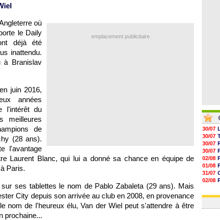
05/08
Wiel
05/08
05/08
'Angleterre où
05/08
porte le Daily
emplacement publicitaire
nt déjà été
us inattendu.
 à Branislav
en juin 2016,
deux années
l'intérêt du
 meilleures
champions de
30/07
30/07
hy (28 ans).
30/07
e l'avantage
30/07
ître Laurent Blanc, qui lui a donné sa chance en équipe de
02/08
01/08
 à
Paris
.
31/07
02/08
sur ses tablettes le nom de Pablo Zabaleta (29 ans). Mais
01/08
ester City depuis son arrivée au club en 2008, en provenance
03/08
le nom de l'heureux élu, Van der Wiel peut s'attendre à être
n prochaine...