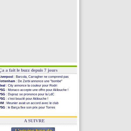
Lyon
: Mangala sur le départ
Man City
: Maresca flou pour Reijnders
Al-Diriyah
: Mbemba arrive libre (officiel)
Atletico
: le plan d'Alvarez à son retour
Voir toutes les brèves
Ça a fait le buzz depuis 7 jours
Liverpool
: Barcola, Carragher ne comprend pas
Tottenham
: De Zerbi annonce une "bombe"
Real
: City annonce la couleur pour Rodri
PSG
: Monaco accepte une offre pour Akliouche !
PSG
: Dupraz se prononce pour la LdC
PSG
: c'est bouclé pour Akliouche !
OM
: Meunier avait un accord avec le club
PSG
: le Barça fixe son prix pour Torres
Barça
: Torres souhaite rejoindre le PSG !
FIFA
: Infantino sollicite Trump
A SUIVRE
L'equipe type de