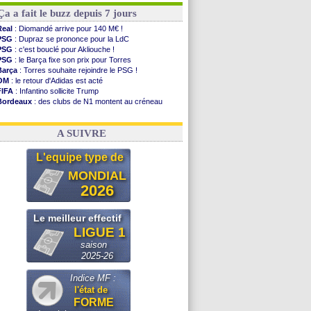
Ça a fait le buzz depuis 7 jours
Real
: Diomandé arrive pour 140 M€ !
PSG
: Dupraz se prononce pour la LdC
PSG
: c'est bouclé pour Akliouche !
PSG
: le Barça fixe son prix pour Torres
Barça
: Torres souhaite rejoindre le PSG !
OM
: le retour d'Adidas est acté
FIFA
: Infantino sollicite Trump
Bordeaux
: des clubs de N1 montent au créneau
Argentine
: quand Medina recadre... sa mère
Real
: le démenti de Leipzig pour Diomandé
A SUIVRE
L'equipe type de
MONDIAL
2026
Le meilleur effectif
LIGUE 1
saison
2025-26
Indice MF :
l'état de
FORME