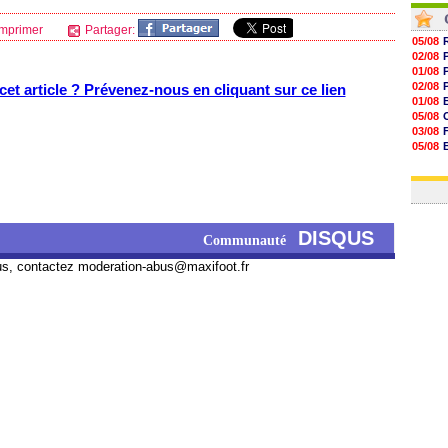
mprimer
Partager:
05/08
02/08
01/08
02/08
et article ? Prévenez-nous en cliquant sur ce lien
01/08
05/08
03/08
05/08
03/08
03/08
DISQUS
Communauté
us, contactez
moderation-abus@maxifoot.fr