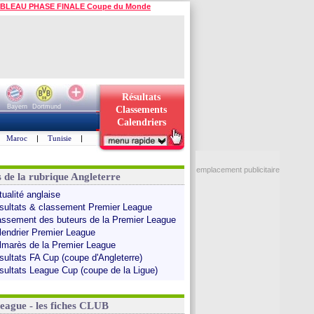
BLEAU PHASE FINALE Coupe du Monde
Résultats
Bayern
Dortmund
Classements
Calendriers
Maroc
|
Tunisie
|
emplacement publicitaire
s de la rubrique Angleterre
tualité anglaise
sultats & classement Premier League
assement des buteurs de la Premier League
lendrier Premier League
lmarès de la Premier League
sultats FA Cup (coupe d'Angleterre)
sultats League Cup (coupe de la Ligue)
League - les fiches CLUB