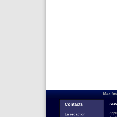
Maxifoo
Serv
Contacts
Appli
La rédaction