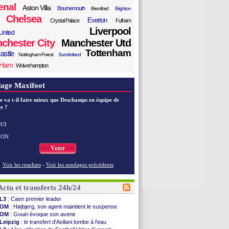
enal
Aston Villa
Bournemouth
Brentford
Brighton
Chelsea
Everton
Crystal Palace
Fulham
Liverpool
United
chester City
Manchester Utd
Tottenham
astle
Nottingham Forest
Sunderland
 Ham
Wolverhampton
age Maxifoot
e va t-il faire mieux que Deschamps en équipe de
e ?
UI
NON
Voter
Voir les resultats
-
Voir les sondages précédents
Actu et transferts 24h/24
L3
: Caen premier leader
OM
: Højbjerg, son agent maintient le suspense
OM
: Gouiri évoque son avenir
Leipzig
: le transfert d'Asllani tombe à l'eau