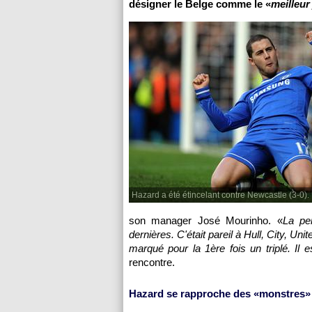
désigner le Belge comme le «
meilleur
Hazard a été étincelant contre Newcastle (3-0).
son manager José Mourinho. «
La pe
dernières. C'était pareil à Hull, City, Uni
marqué pour la 1ère fois un triplé. Il 
rencontre.
Hazard se rapproche des «monstres»