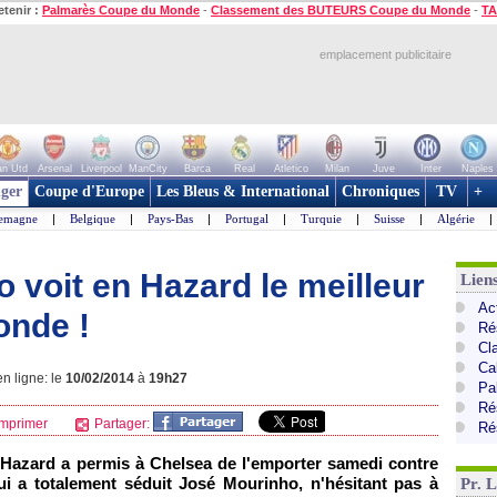
etenir :
Palmarès Coupe du Monde
-
Classement des BUTEURS Coupe du Monde
-
TA
emplacement publicitaire
n Utd
Arsenal
Liverpool
ManCity
Barca
Real
Atletico
Milan
Juve
Inter
Naples
ger
Coupe d'Europe
Les Bleus & International
Chroniques
TV
+
lemagne
|
Belgique
|
Pays-Bas
|
Portugal
|
Turquie
|
Suisse
|
Algérie
|
 voit en Hazard le meilleur
Lien
Ac
onde !
Ré
Cl
Ca
en ligne: le
10/02/2014
à
19h27
Pa
Ré
mprimer
Partager:
Ré
n Hazard a permis à Chelsea de l'emporter samedi contre
i a totalement séduit José Mourinho, n'hésitant pas à
Pr. 