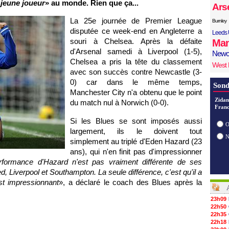
 jeune joueur
» au monde. Rien que ça...
Ars
La 25e journée de Premier League
Burnley
disputée ce week-end en Angleterre a
Leeds 
souri à Chelsea. Après la défaite
Man
d'Arsenal samedi à Liverpool (1-5),
Newc
Chelsea a pris la tête du classement
West
avec son succès contre Newcastle (3-
0) car dans le même temps,
Sond
Manchester City n'a obtenu que le point
Zidan
du match nul à Norwich (0-0).
Franc
Si les Blues se sont imposés aussi
O
largement, ils le doivent tout
simplement au triplé d'Eden Hazard (23
ans), qui n'en finit pas d'impressionner
rformance d'Hazard n'est pas vraiment différente de ses
ted, Liverpool et Southampton. La seule différence, c'est qu'il a
est impressionnant
», a déclaré le coach des Blues après la
23h09
22h50
22h35
22h18