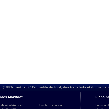
t (100% Football) : l'actualité du foot, des transferts et du mercat
ices Maxifoot
Liens pr
 Maxifoot Android
Flux RSS info foot
Liens foot