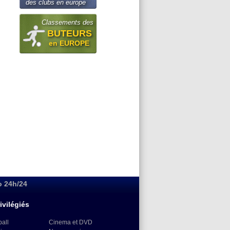
des clubs en europe
Classements des
BUTEURS
en EUROPE
o 24h/24
ivilégiés
ball
Cinema et DVD