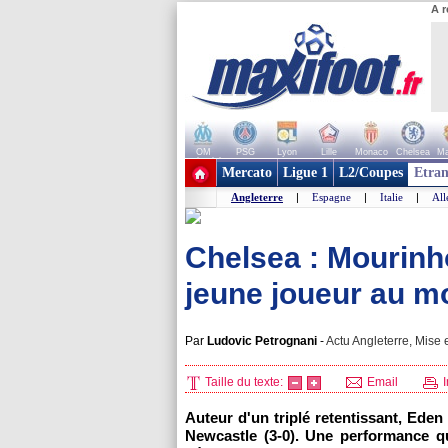
A r
OM
PSG
Lyon
Lille
Monaco
Chelsea
Ma
+ de clubs
Mercato
Ligue 1
L2/Coupes
Etran
Angleterre
|
Espagne
|
Italie
|
Al
Chelsea : Mourinho
jeune joueur au m
Par
Ludovic Petrognani
-
Actu Angleterre, Mise 
Taille du texte:
Email
I
Auteur d'un triplé retentissant, Ede
Newcastle (3-0). Une performance qu