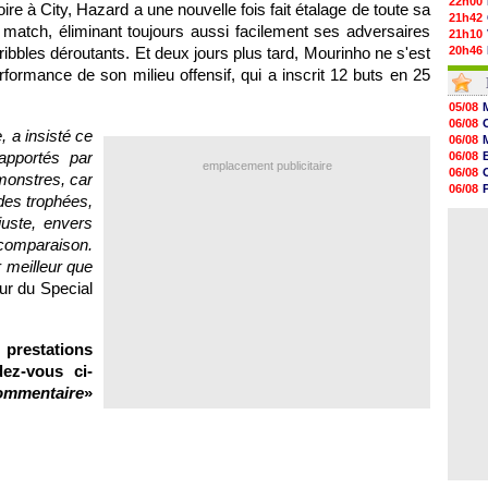
22h00
oire à City, Hazard a une nouvelle fois fait étalage de toute sa
21h42
 match, éliminant toujours aussi facilement ses adversaires
21h10
ribbles déroutants. Et deux jours plus tard, Mourinho ne s'est
20h46
20h30
rformance de son milieu offensif, qui a inscrit 12 buts en 25
20h01
19h18
05/08
19h09
06/08
18h48
, a insisté ce
06/08
18h37
apportés par
06/08
18h29
emplacement publicitaire
06/08
onstres, car
17h58
06/08
17h46
 des trophées,
06/08
17h32
uste, envers
06/08
17h16
 comparaison.
16h59
16h37
 meilleur que
16h33
ur du Special
16h27
16h22
restations
ez-vous ci-
commentaire
»