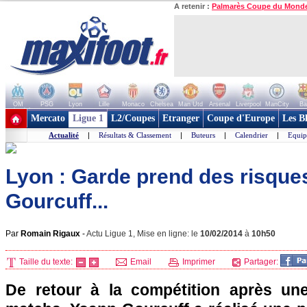
A retenir :
Palmarès Coupe du Mond
OM
PSG
Lyon
Lille
Monaco
Chelsea
Man Utd
Arsenal
Liverpool
ManCity
Ba
+ de clubs
Mercato
Ligue 1
L2/Coupes
Etranger
Coupe d'Europe
Les B
Actualité
|
Résultats & Classement
|
Buteurs
|
Calendrier
|
Equip
Lyon : Garde prend des risque
Gourcuff...
Par
Romain Rigaux
-
Actu Ligue 1, Mise en ligne: le
10/02/2014
à
10h50
Taille du texte:
Email
Imprimer
Partager:
De retour à la compétition après u