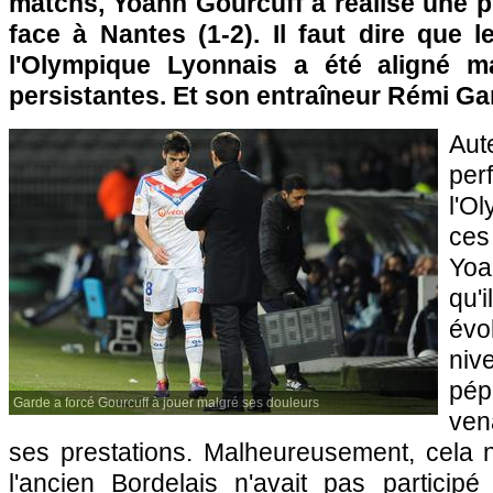
matchs, Yoann Gourcuff a réalisé une p
face à
Nantes
(1-2). Il faut dire que 
l'Olympique Lyonnais
a été aligné ma
persistantes. Et son entraîneur Rémi Gard
Aut
pe
l'O
ce
Yoa
qu'
évo
ni
pé
Garde a forcé Gourcuff à jouer malgré ses douleurs
ven
ses prestations. Malheureusement, cela 
l'ancien Bordelais n'avait pas partici