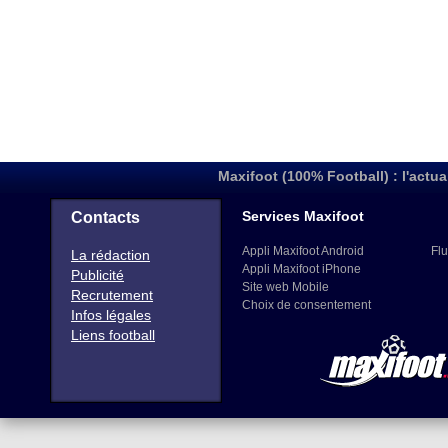
Maxifoot (100% Football) : l'actua
Services Maxifoot
Contacts
Appli Maxifoot Android
Flu
La rédaction
Appli Maxifoot iPhone
Publicité
Site web Mobile
Recrutement
Choix de consentement
Infos légales
Liens football