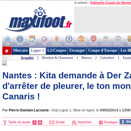
A retenir :
Palmarès Coupe du Mond
OM
PSG
Lyon
Lille
Monaco
Chelsea
Man Utd
Arsenal
Liverpool
ManCity
Ba
+ de clubs
Mercato
Ligue 1
L2/Coupes
Etranger
Coupe d'Europe
Les B
Actualité
|
Résultats & Classement
|
Buteurs
|
Calendrier
|
Equip
Nantes : Kita demande à Der Z
d'arrêter de pleurer, le ton mon
Canaris !
Par
Pierre-Damien Lacourte
-
Actu Ligue 1, Mise en ligne: le
04/02/2014
à
12h0
Taille du texte:
Email
Imprimer
Partager: