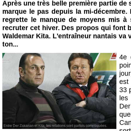
Après une très belle première partie de 
marque le pas depuis la mi-décembre. 
regrette le manque de moyens mis à s
recruter cet hiver. Des propos qui font 
Waldemar Kita. L'entraîneur nantais va v
ton...
4e 
poi
jou
est
33 
les
Der
qu
Ca
Entre Der Zakarian et Kita, les relations sont parfois compliquées.
sor