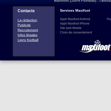
Maxifoot (100% Football) : l'actua
Services Maxifoot
Contacts
Appli Maxifoot Android
Flu
La rédaction
Appli Maxifoot iPhone
Publicité
Site web Mobile
Recrutement
Choix de consentement
Infos légales
Liens football