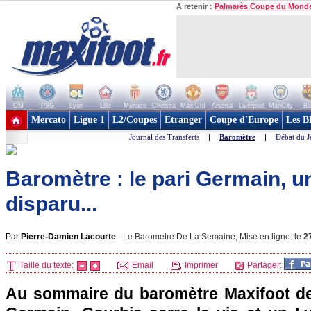
A retenir :
Palmarès Coupe du Mond
OM
PSG
Lyon
Lille
Monaco
Chelsea
Man Utd
Arsenal
Liverpool
ManCity
Ba
+ de clubs
Mercato
Ligue 1
L2/Coupes
Etranger
Coupe d'Europe
Les B
Journal des Transferts
|
Baromètre
|
Débat du J
Baromètre : le pari Germain, 
disparu...
Par
Pierre-Damien Lacourte
-
Le Barometre De La Semaine, Mise en ligne: le
2
Taille du texte:
Email
Imprimer
Partager:
Au sommaire du baromètre Maxifoot de 