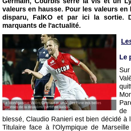
Germain, Courbis serre la vis et un
L
valeurs en hausse. Pour les valeurs en
disparu
, FalKO et par ici la sortie. 
marquants de l'actualité.
Le
Le 
Sur
Va
qui
Mo
Par
Le Monégasque Valère Germain pourrait être l'une des belles
surprises de la deuxième partie de saison.
de
blessé, Claudio Ranieri est bien décidé à 
Titulaire face à
l'Olympique de Marseille