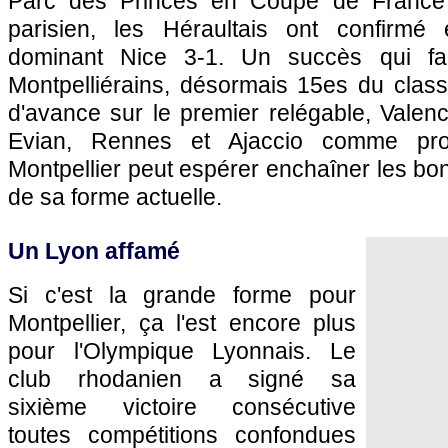
Parc des Princes en Coupe de France (
parisien, les Héraultais ont confirm
dominant
Nice
3-1. Un succès qui fa
Montpelliérains, désormais 15es du clas
d'avance sur le premier relégable, Valen
Evian,
Rennes
et
Ajaccio
comme proch
Montpellier
peut espérer enchaîner les bon
de sa forme actuelle.
Un
Lyon
affamé
Si c'est la grande forme pour
Montpellier
, ça l'est encore plus
pour
l'Olympique Lyonnais
. Le
club rhodanien a signé sa
sixième victoire consécutive
toutes compétitions confondues