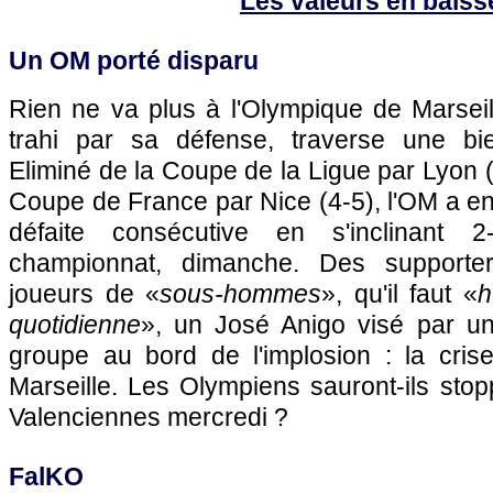
Les valeurs en baiss
Un OM porté disparu
Rien ne va plus à
l'Olympique de Marseil
trahi par sa défense, traverse une b
Eliminé de la Coupe de la Ligue par
Lyon
(
Coupe de France par
Nice
(4-5),
l'OM
a en
défaite consécutive en s'inclinan
championnat, dimanche. Des supporters
joueurs de «
sous-hommes
», qu'il faut «
h
quotidienne
», un José Anigo visé par u
groupe au bord de l'implosion : la cri
Marseille
. Les Olympiens sauront-ils stop
Valenciennes mercredi ?
FalKO