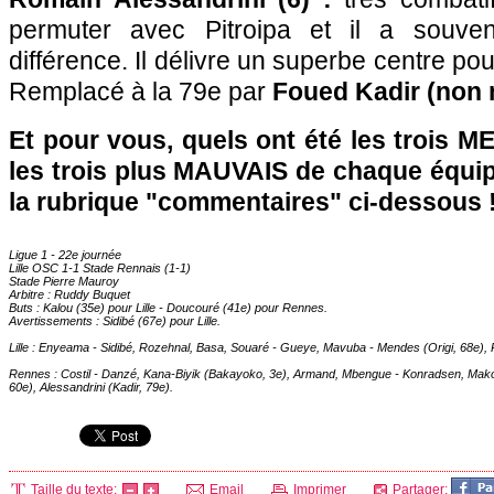
permuter avec Pitroipa et il a souven
différence. Il délivre un superbe centre po
Remplacé à la 79e par
Foued Kadir (non 
Et pour vous, quels ont été les trois 
les trois plus MAUVAIS de chaque équi
la rubrique "commentaires" ci-dessous 
Ligue 1 - 22e journée
Lille
OSC 1-1 Stade Rennais (1-1)
Stade Pierre Mauroy
Arbitre : Ruddy Buquet
Buts : Kalou (35e) pour
Lille
- Doucouré (41e) pour
Rennes
.
Avertissements : Sidibé (67e) pour
Lille
.
Lille
: Enyeama - Sidibé, Rozehnal, Basa, Souaré - Gueye, Mavuba - Mendes (Origi, 68e), R
Rennes
: Costil - Danzé, Kana-Biyik (Bakayoko, 3e), Armand, Mbengue - Konradsen, Makou
60e), Alessandrini (Kadir, 79e).
Taille du texte:
Email
Imprimer
Partager: