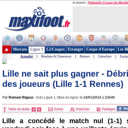
A retenir :
Palmarès Coupe du Mond
OM
PSG
Lyon
Lille
Monaco
Chelsea
Man Utd
Arsenal
Liverpool
ManCity
Ba
+ de clubs
Mercato
Ligue 1
L2/Coupes
Etranger
Coupe d'Europe
Les B
Actualité
|
Résultats & Classement
|
Buteurs
|
Calendrier
|
Equip
Lille ne sait plus gagner - Déb
des joueurs (Lille 1-1 Rennes)
Par
Romain Rigaux
-
Actu Ligue 1, Mise en ligne: le
24/01/2014
à
22h40
Taille du texte:
Email
Imprimer
Partager:
Lille
a concédé le match nul (1-1) 