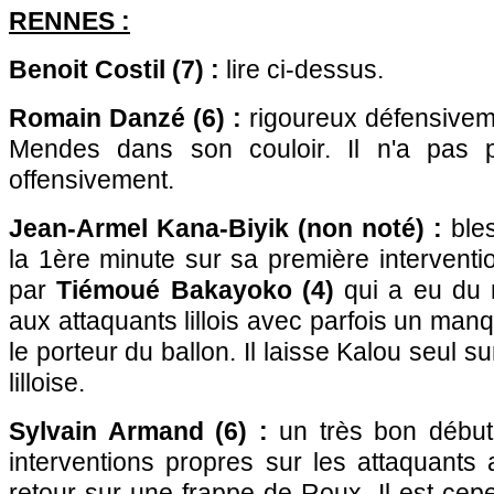
RENNES :
Benoit Costil (7) :
lire ci-dessus.
Romain Danzé (6) :
rigoureux défensiveme
Mendes dans son couloir. Il n'a pas p
offensivement.
Jean-Armel Kana-Biyik (non noté) :
bles
la 1ère minute sur sa première intervent
par
Tiémoué Bakayoko (4)
qui a eu du 
aux attaquants lillois avec parfois un ma
le porteur du ballon. Il laisse Kalou seul s
lilloise.
Sylvain Armand (6) :
un très bon débu
interventions propres sur les attaquants
retour sur une frappe de Roux. Il est cep