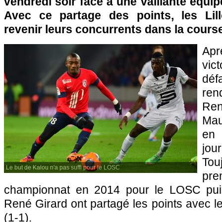
vendredi soir face à une vaillante équi
Avec ce partage des points, les Lill
revenir leurs concurrents dans la cours
Apr
vi
dé
re
Re
Mau
en 
jo
To
Le but de Kalou n'a pas suffi pour le LOSC
pre
championnat en 2014 pour le
LOSC
pui
René Girard ont partagé les points avec le
(1-1).