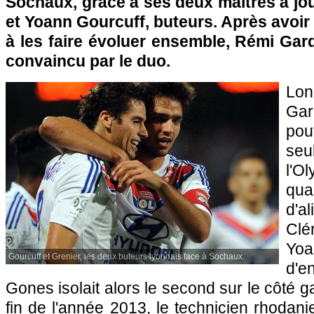
Sochaux
, grâce à ses deux maîtres à jo
et Yoann Gourcuff, buteurs. Après avoi
à les faire évoluer ensemble, Rémi Gar
convaincu par le duo.
Lo
Gar
pou
seu
l'O
qua
d'
Cl
Yoa
Gourcuff et Grenier, les deux buteurs lyonnais face à Sochaux.
d'e
Gones isolait alors le second sur le côté 
fin de l'année 2013, le technicien rhodani