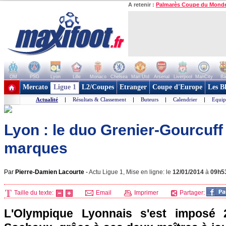
A retenir :
Palmarès Coupe du Mond
OM
PSG
Lyon
Lille
Monaco
Chelsea
Man Utd
Arsenal
Liverpool
ManCity
Ba
+ de clubs
Mercato
Ligue 1
L2/Coupes
Etranger
Coupe d'Europe
Les B
Actualité
|
Résultats & Classement
|
Buteurs
|
Calendrier
|
Equip
Lyon : le duo Grenier-Gourcuff
marques
Par
Pierre-Damien Lacourte
-
Actu Ligue 1, Mise en ligne: le
12/01/2014
à
09h5
Taille du texte:
Email
Imprimer
Partager:
L'Olympique Lyonnais
s'est imposé 