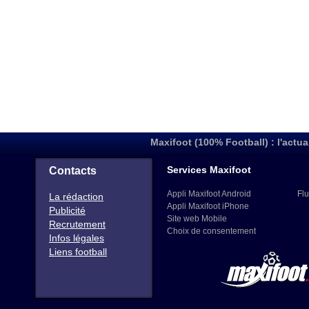
Maxifoot (100% Football) : l'actua
Services Maxifoot
Contacts
Appli Maxifoot Android
Flu
La rédaction
Appli Maxifoot iPhone
Publicité
Site web Mobile
Recrutement
Choix de consentement
Infos légales
Liens football