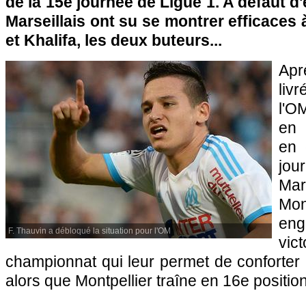
de la 15e journée de Ligue 1. A défaut d'ê
Marseillais ont su se montrer efficaces 
et Khalifa, les deux buteurs...
Apr
liv
l'O
en 
en 
jou
Mar
Mon
eng
F. Thauvin a débloqué la situation pour l'OM
vic
championnat qui leur permet de conforter 
alors que
Montpellier
traîne en 16e position