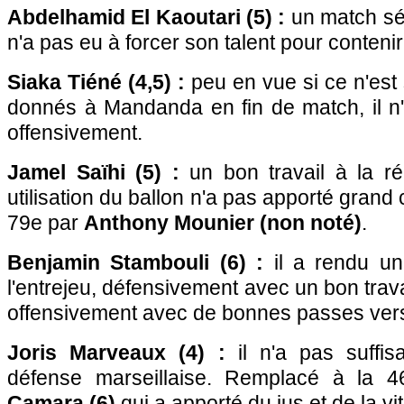
Abdelhamid El Kaoutari (5) :
un match sér
n'a pas eu à forcer son talent pour conteni
Siaka Tiéné (4,5) :
peu en vue si ce n'est
donnés à Mandanda en fin de match, il n
offensivement.
Jamel Saïhi (5) :
un bon travail à la r
utilisation du ballon n'a pas apporté gran
79e par
Anthony Mounier (non noté)
.
Benjamin Stambouli (6) :
il a rendu u
l'entrejeu, défensivement avec un bon trava
offensivement avec de bonnes passes vers 
Joris Marveaux (4) :
il n'a pas suffi
défense marseillaise. Remplacé à la 
Camara (6)
qui a apporté du jus et de la vi