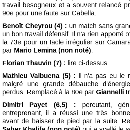
travail besogneux et a souvent relancé pr
90e pour une faute sur Cabella.
Benoît Cheyrou (4) :
un match sans gran
un bon travail défensif. Il n'a rien apporté 
la 73e pour un tacle irrégulier sur Cama
par
Mario Lemina (non noté)
.
Florian Thauvin (7) :
lire ci-dessus.
Mathieu Valbuena (5) :
il n'a pas eu le 
malgré une grande débauche d'énergie
perdus. Remplacé à la 80e par
Giannelli 
Dimitri Payet (6,5) :
percutant, géné
entreprenant, il a réussi une très bonn
avant de baisser de pied par la suite. R
Saber Khalifa (non noté)
qui a scellé le 