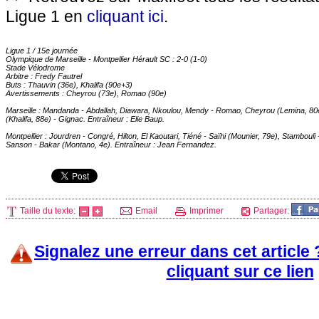
Ligue 1 en
cliquant ici
.
Ligue 1 / 15e journée
Olympique de Marseille
-
Montpellier
Hérault SC : 2-0 (1-0)
Stade Vélodrome
Arbitre : Fredy Fautrel
Buts : Thauvin (36e), Khalifa (90e+3)
Avertissements : Cheyrou (73e), Romao (90e)
Marseille
: Mandanda - Abdallah, Diawara, Nkoulou, Mendy - Romao, Cheyrou (Lemina, 80e)
(Khalifa, 88e) - Gignac. Entraîneur : Elie Baup.
Montpellier
: Jourdren - Congré, Hilton, El Kaoutari, Tiéné - Saïhi (Mounier, 79e), Stamboul
Sanson - Bakar (Montano, 4e). Entraîneur : Jean Fernandez.
Taille du texte:
Email
Imprimer
Partager:
Signalez une erreur dans cet article
cliquant sur ce lien