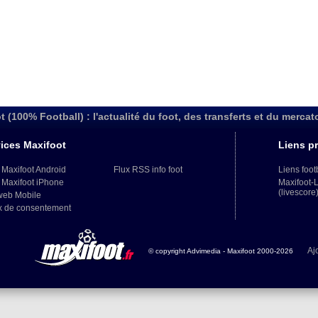
t (100% Football) : l'actualité du foot, des transferts et du mercat
ices Maxifoot
Liens pr
 Maxifoot Android
Flux RSS info foot
Liens foot
 Maxifoot iPhone
Maxifoot-
(livescore
web Mobile
x de consentement
Aj
© copyright Advimedia - Maxifoot 2000-2026