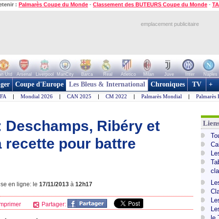
etenir :
Palmarès Coupe du Monde
-
Classement des BUTEURS Coupe du Monde
-
TA
emplacement publicitaire
n Utd
Arsenal
Liverpool
ManCity
Barca
Real
Atletico
Milan
Juve
Inter
Naples
ger
Coupe d'Europe
Les Bleus & International
Chroniques
TV
+
IFA
|
Mondial 2026
|
CAN 2025
|
CM 2022
|
Palmarès Mondial
|
Palmarès 
: Deschamps, Ribéry et
Lien
To
 recette pour battre
Ca
Le
Ta
cl
Le
se en ligne: le
17/11/2013
à
12h17
Cl
Le
mprimer
Partager:
Le
le