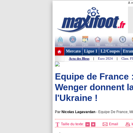
A r
OM
PSG
Lyon
Lille
Monaco
Chelsea
Ma
+ de clubs
Mercato
Ligue 1
L2/Coupes
Etran
Actu des Bleus
|
Euro 2024
|
Class. F
Equipe de France 
Wenger donnent la
l'Ukraine !
Par
Nicolas Lagavardan
-
Equipe De France, Mi
Taille du texte:
Email
I