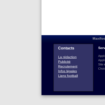
Maxifoo
Serv
Contacts
Appli
La rédaction
Appli
Publicité
Site 
Recrutement
Choi
Infos légales
Liens football