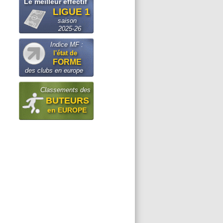
Le meilleur effectif
LIGUE 1
saison
2025-26
Indice MF :
l'état de
FORME
des clubs en europe
Classements des
BUTEURS
en EUROPE