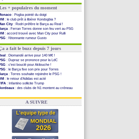
OM
: un nouveau prétendant pour Højbjerg
Les + populaires du moment
Brest
: un gardien norvégien en approche ?
OM
: McCourt a versé 120 M€ en 2026
Monaco
: Pogba pointé du doigt
PSG
: 4 retours dans le groupe face à Man Utd ...
OM
: le club prêt à libérer Kondogbia ?
Nice
: Kevin Carlos va partir en Italie
Man City
: Rodri préfère le Barça au Real !
L1
: prison avec sursis requis contre un arbitre
Barça
: Ferran Torres donne son feu vert au PSG
Leganés
: c'est signé pour Luca Zidane (off.)
OM
: accord trouvé avec Man City pour Rulli
Atletico
: Ruggeri en route pour Aston Villa
PSG
: l'étonnante rumeur Gusto
Monaco
: Filipe Luis soutient Biereth
OM
: une offre pour Bulka
Lyon
: Mangala prêté à Getafe (officiel)
Ouganda
: Owori battu à mort à Kampala
Ça a fait le buzz depuis 7 jours
PSG
: Nsoki va signer en Croatie
Arsenal
: Naples vise Gabriel Jesus
Real
: Diomandé arrive pour 140 M€ !
Real
: Mastantuono prêté à la Fiorentina (off.)
PSG
: Dupraz se prononce pour la LdC
Man City
: accord avec le Barça pour Rodri ?
PSG
: c'est bouclé pour Akliouche !
Rennes
: Haise a prolongé (officiel)
PSG
: le Barça fixe son prix pour Torres
Palace
: Tomiyasu a convaincu (officiel)
Barça
: Torres souhaite rejoindre le PSG !
OM
: le retour d'Adidas est acté
Voir les brèves précédentes
FIFA
: Infantino sollicite Trump
Bordeaux
: des clubs de N1 montent au créneau
Argentine
: quand Medina recadre... sa mère
Real
: le démenti de Leipzig pour Diomandé
A SUIVRE
L'equipe type de
MONDIAL
2026