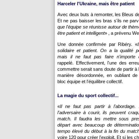
Harceler l'Ukraine, mais être patient
Avec deux buts à remonter, les Bleus devr
Et ne pas baisser les bras s'ils ne par
que l'équipe se réunisse autour de thème
être patient et intelligent
» , a prévenu We
Une donnée confirmée par Ribéry. «
solidaire et patient. On a la qualité 
mais il ne faut pas faire n'importe 
rappelé. Effectivement, l'une des err
commettre serait sans doute de partir à 
manière désordonnée, en oubliant de 
bloc équipe et l'équilibre collectif.
La magie du sport collectif...
«
Il ne faut pas partir à l'abordage. 
l'adversaire à courir, ils peuvent craq
match. Il faudra les mettre sous pre
départ avec beaucoup de déterminatio
tempo élevé du début à la fin du matc
voire 120 pour créer l'exploit. Et si les c