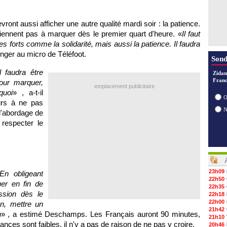
ont aussi afficher une autre qualité mardi soir : la patience.
viennent pas à marquer dès le premier quart d'heure. «
Il faut
s forts comme la solidarité, mais aussi la patience. Il faudra
nger au micro de Téléfoot.
Sond
Il faudra être
Zidan
Franc
pour marquer,
emplacement publicitaire
quoi
» , a-t-il
O
eurs à ne pas
l'abordage de
respecter le
23h09
En obligeant
22h50
uer en fin de
22h35
ssion dès le
22h18
22h00
n, mettre un
21h42
h
» , a estimé Deschamps. Les Français auront 90 minutes,
21h10
hances sont faibles, il n'y a pas de raison de ne pas y croire.
20h46