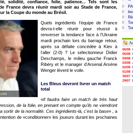
é, solidité, confiance, folie, patience... Tels sont les
PA
 de France devra réunir mardi soir au Stade de France,
le
pour la Coupe du monde au Brésil.
Ré
Quels ingrédients l'équipe de France
To
To
devra-t-elle réunir pour réussir à
renverser la tendance face à l'Ukraine
mardi prochain lors du barrage retour,
A
après sa défaite concédée à Kiev à
06/08
l'aller (2-0) ? Le sélectionneur Didier
05/08
Deschamps, le milieu gauche Franck
04/08
03/08
Ribéry et le manager d'Arsenal Arsène
02/08
Wenger lèvent le voile.
01/08
30/07
29/07
Les Bleus devront livrer un match
29/07
total
29/07
uccès
29/07
28/07
«
Il faudra faire un match de très haut
28/07
pression, de la folie, en prenant en compte qu'ils ne viendront
28/07
sortir de la normalité. Ces ingrédients-là, c'est la base
» , a
28/07
'intention de «conditionner» les joueurs durant les prochaines