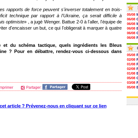
20h30
20h01
les rapports de force peuvent s'inverser totalement en trois-
19h18
05/08
icit technique par rapport à l'Ukraine, ça serait difficile à
19h09
06/08
is optimiste
» , a jugé Wenger. Battue 2-0 à l'aller, l'équipe de
18h48
06/08
18h37
er d'encaisser un but, ce qui l'obligerait à marquer à quatre
06/08
18h29
06/08
17h58
06/08
17h46
06/08
e et du schéma tactique, quels ingrédients les Bleus
17h32
06/08
17h16
raine ? Pour en débattre, rendez-vous ci-dessous dans
16h59
05/08
16h37
02/08
16h33
01/08
16h27
02/08
16h22
01/08
05/08
03/08
mprimer
Partager:
05/08
03/08
03/08
et article ? Prévenez-nous en cliquant sur ce lien