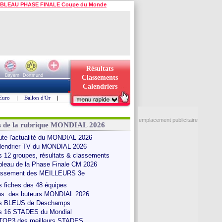
BLEAU PHASE FINALE Coupe du Monde
Résultats
Bayern
Dortmund
Classements
Calendriers
Euro
|
Ballon d'Or
|
emplacement publicitaire
s de la rubrique MONDIAL 2026
ute l'actualité du MONDIAL 2026
lendrier TV du MONDIAL 2026
s 12 groupes, résultats & classements
bleau de la Phase Finale CM 2026
assement des MEILLEURS 3e
s fiches des 48 équipes
as. des buteurs MONDIAL 2026
s BLEUS de Deschamps
s 16 STADES du Mondial
 TOP3 des meilleurs STADES