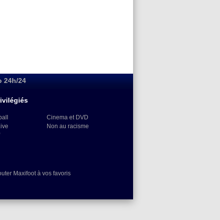
o 24h/24
ivilégiés
ball
Cinema et DVD
Live
Non au racisme
)
outer Maxifoot à vos favoris