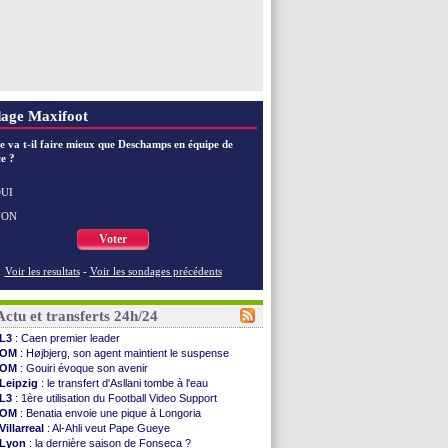
age Maxifoot
e va t-il faire mieux que Deschamps en équipe de
e ?
UI
NON
Voter
Voir les resultats
-
Voir les sondages précédents
Actu et transferts 24h/24
L3
: Caen premier leader
OM
: Højbjerg, son agent maintient le suspense
OM
: Gouiri évoque son avenir
Leipzig
: le transfert d'Asllani tombe à l'eau
L3
: 1ère utilisation du Football Video Support
OM
: Benatia envoie une pique à Longoria
Villarreal
: Al-Ahli veut Pape Gueye
Lyon
: la dernière saison de Fonseca ?