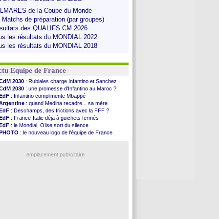
LMARES de la Coupe du Monde
s Matchs de préparation (par groupes)
sultats des QUALIFS CM 2026
us les résultats du MONDIAL 2022
us les résultats du MONDIAL 2018
ctu Equipe de France
CdM 2030
: Rubiales charge Infantino et Sanchez
CdM 2030
: une promesse d'Infantino au Maroc ?
EdF
: Infantino complimente Mbappé
Argentine
: quand Medina recadre... sa mère
EdF
: Deschamps, des frictions avec la FFF ?
EdF
: France-Italie déjà à guichets fermés
EdF
: le Mondial, Olise sort du silence
PHOTO
: le nouveau logo de l'équipe de France
EdF
: Trezeguet valide le choix Zidane
EdF
: Zidane et l'argent, les mots de Diallo
EdF
: Zidane pense déjà à un retour de Mendy
emplacement publicitaire
EdF
: le message de Mbappé à Zidane
EdF
: les mots de Genesio pour Zidane
VIDEO
: Zidane a rencontré les supporters
EdF
: Zidane soutient Christophe Gleizes
Voir toutes les brèves