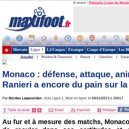
A retenir :
Palmarès Coupe du Mond
OM
PSG
Lyon
Lille
Monaco
Chelsea
Man Utd
Arsenal
Liverpool
ManCity
Ba
+ de clubs
Mercato
Ligue 1
L2/Coupes
Etranger
Coupe d'Europe
Les B
Actualité
|
Résultats & Classement
|
Buteurs
|
Calendrier
|
Equip
Monaco : défense, attaque, ani
Ranieri a encore du pain sur la
Par
Nicolas Lagavardan
-
Actu Ligue 1, Mise en ligne: le
09/11/2013
à
10h17
Taille du texte:
Email
Imprimer
Partager:
Au fur et à mesure des matchs,
Monac