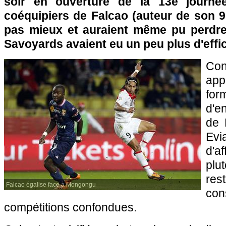
soir en ouverture de la 13e journé
coéquipiers de Falcao (auteur de son 9
pas mieux et auraient même pu perdre 
Savoyards avaient eu un peu plus d'effica
Co
app
fo
d'e
de 
Evi
d'af
plu
res
Falcao égalise face à Mongongu
co
compétitions confondues.