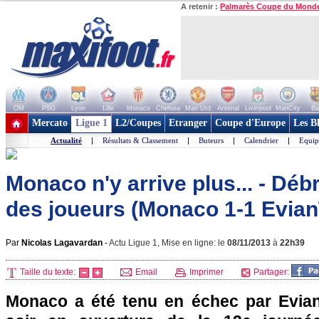
A retenir :
Palmarès Coupe du Mond
OM
PSG
Lyon
Lille
Monaco
Chelsea
Man Utd
Arsenal
Liverpool
ManCity
Ba
+ de clubs
Mercato
Ligue 1
L2/Coupes
Etranger
Coupe d'Europe
Les B
Actualité
|
Résultats & Classement
|
Buteurs
|
Calendrier
|
Equip
Monaco n'y arrive plus... - Déb
des joueurs (Monaco 1-1 Evia
Par
Nicolas Lagavardan
-
Actu Ligue 1, Mise en ligne: le
08/11/2013
à
22h39
Taille du texte:
Email
Imprimer
Partager:
Monaco
a été tenu en échec par Evian