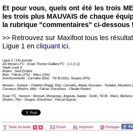
Et pour vous, quels ont été les trois 
les trois plus MAUVAIS de chaque équi
la rubrique "commentaires" ci-dessous 
>> Retrouvez sur Maxifoot tous les résulta
Ligue 1 en
cliquant ici
.
Ligue 1 / 13e journée
AS Monaco
FC - Evian Thonon Gaillard FC : 1-1 (1-1)
Stade Louis II
Arbitre : Saïd Ennjimi
Buts : Falcao (27e) - Wass (20e)
Avertissements : Carvalho (82e) - Tié Bi (22e), Sougou (87e)
Monaco
: Subasic - Fabinho (Raggi, 83e), Carvalho, Abidal, Kurzawa - Toulalan, Moutinh
Carrasco (Rivière, 68e) - Falcao. Entraîneur : Claudio Ranieri.
Evian TG : Hansen - Mensah, Mongongu, Angoula, Sabaly - Sorlin, Tié Bi - Wass, Barbosa (
(Ruben, 76e) - Sougou. Entraîneur : Pascal Dupraz.
Taille du texte:
Email
Imprimer
Partager: