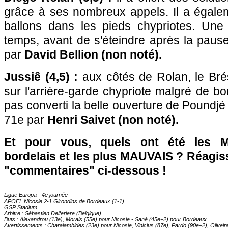
grâce à ses nombreux appels. Il a égale
ballons dans les pieds chypriotes. Une
temps, avant de s'éteindre après la paus
par
David Bellion (non noté).
Jussiê (4,5) :
aux côtés de Rolan, le Brés
sur l'arrière-garde chypriote malgré de bon
pas converti la belle ouverture de Poundjé
71e par
Henri Saivet (non noté).
Et pour vous, quels ont été les 
bordelais et les plus MAUVAIS ? Réagis
"commentaires" ci-dessous !
Ligue Europa - 4e journée
APOEL Nicosie 2-1 Girondins de
Bordeaux
(1-1)
GSP Stadium
Arbitre : Sébastien Delferiere (Belgique)
Buts : Alexandrou (13e), Morais (55e) pour Nicosie - Sané (45e+2) pour
Bordeaux
.
Avertissements : Charalambides (23e) pour Nicosie, Vinicius (87e), Pardo (90e+2), Olivei