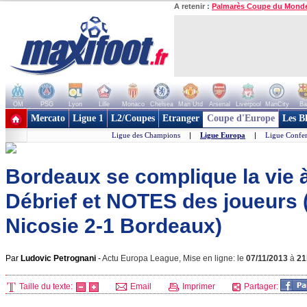
A retenir :
Palmarès Coupe du Mond
OM
PSG
Lyon
Lille
Monaco
Chelsea
Man Utd
Arsenal
Liverpool
ManCity
Ba
+ de clubs
Mercato
Ligue 1
L2/Coupes
Etranger
Coupe d'Europe
Les B
Ligue des Champions
|
Ligue Europa
|
Ligue Confe
Bordeaux se complique la vie à
Débrief et NOTES des joueurs
Nicosie 2-1 Bordeaux)
Par
Ludovic Petrognani
-
Actu Europa League, Mise en ligne: le
07/11/2013
à
21
Taille du texte:
Email
Imprimer
Partager: