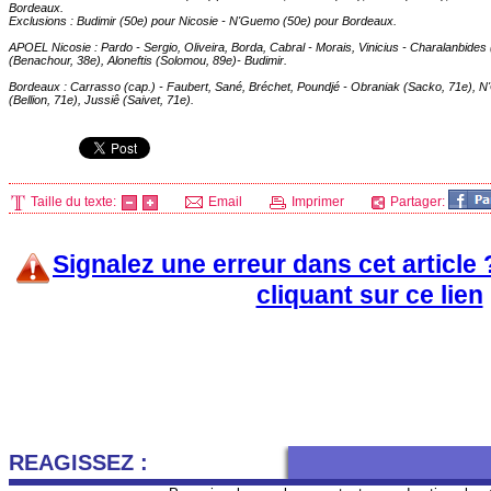
Bordeaux
.
Exclusions : Budimir (50e) pour Nicosie - N'Guemo (50e) pour
Bordeaux
.
APOEL Nicosie : Pardo - Sergio, Oliveira, Borda, Cabral - Morais, Vinicius - Charalanbides 
(Benachour, 38e), Aloneftis (Solomou, 89e)- Budimir.
Bordeaux
: Carrasso (cap.) - Faubert, Sané, Bréchet, Poundjé - Obraniak (Sacko, 71e), N
(Bellion, 71e), Jussiê (Saivet, 71e).
Taille du texte:
Email
Imprimer
Partager:
Signalez une erreur dans cet article
cliquant sur ce lien
REAGISSEZ :