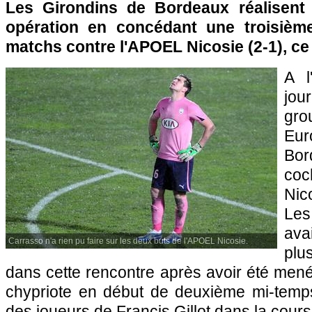
Les Girondins de
Bordeaux
réalisent
opération en concédant une troisième
matchs contre l'APOEL Nicosie (2-1), ce 
A l
jou
gr
Eur
Bor
coc
Nic
Le
ava
Carrasso n'a rien pu faire sur les deux buts de l'APOEL Nicosie.
plu
dans cette rencontre après avoir été men
chypriote en début de deuxième mi-temp
des joueurs de Francis Gillot dans la course