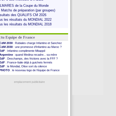
LMARES de la Coupe du Monde
s Matchs de préparation (par groupes)
sultats des QUALIFS CM 2026
us les résultats du MONDIAL 2022
us les résultats du MONDIAL 2018
ctu Equipe de France
CdM 2030
: Rubiales charge Infantino et Sanchez
CdM 2030
: une promesse d'Infantino au Maroc ?
EdF
: Infantino complimente Mbappé
Argentine
: quand Medina recadre... sa mère
EdF
: Deschamps, des frictions avec la FFF ?
EdF
: France-Italie déjà à guichets fermés
EdF
: le Mondial, Olise sort du silence
PHOTO
: le nouveau logo de l'équipe de France
EdF
: Trezeguet valide le choix Zidane
EdF
: Zidane et l'argent, les mots de Diallo
EdF
: Zidane pense déjà à un retour de Mendy
emplacement publicitaire
EdF
: le message de Mbappé à Zidane
EdF
: les mots de Genesio pour Zidane
VIDEO
: Zidane a rencontré les supporters
EdF
: Zidane soutient Christophe Gleizes
Voir toutes les brèves