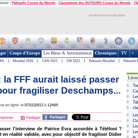
etenir :
Palmarès Coupe du Monde
-
Classement des BUTEURS Coupe du Monde
-
TA
emplacement publicitaire
n Utd
Arsenal
Liverpool
ManCity
Barca
Real
Atletico
Milan
Juve
Inter
Naples
ger
Coupe d'Europe
Les Bleus & International
Chroniques
TV
+
IFA
|
Mondial 2026
|
CAN 2025
|
CM 2022
|
Palmarès Mondial
|
Palmarès 
 la FFF aurait laissé passer
Lien
To
 pour fragiliser Deschamps...
Ca
Le
Ta
se en ligne: le
07/11/2013
à
12h05
cl
Le
mprimer
Partager:
Cl
Le
asser l'interview de Patrice Evra accordée à Téléfoot ?
Le
t en réalité validée, avec pour objectif de fragiliser Didier
le