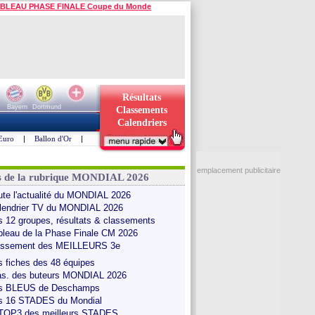
BLEAU PHASE FINALE Coupe du Monde
Résultats
Bayern
Dortmund
Classements
Calendriers
Euro
|
Ballon d'Or
|
emplacement publicitaire
s de la rubrique MONDIAL 2026
ute l'actualité du MONDIAL 2026
lendrier TV du MONDIAL 2026
s 12 groupes, résultats & classements
bleau de la Phase Finale CM 2026
assement des MEILLEURS 3e
s fiches des 48 équipes
as. des buteurs MONDIAL 2026
s BLEUS de Deschamps
s 16 STADES du Mondial
 TOP3 des meilleurs STADES