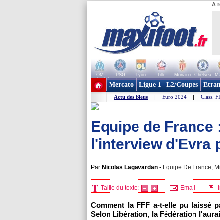
A r
OM
PSG
Lyon
Lille
Monaco
Chelsea
Ma
+ de clubs
Mercato
Ligue 1
L2/Coupes
Etran
Actu des Bleus
|
Euro 2024
|
Class. F
Equipe de France :
l'interview d'Evra
Par
Nicolas Lagavardan
-
Equipe De France, Mi
Taille du texte:
Email
I
Comment la FFF a-t-elle pu laissé p
Selon Libération, la Fédération l'aurai