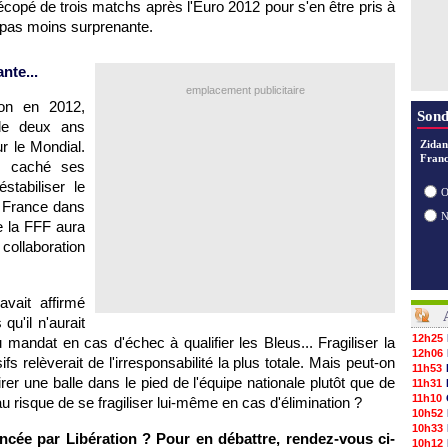
écopé de trois matchs après l'Euro 2012 pour s'en être pris à
t pas moins surprenante.
nte...
emplacement publicitaire
ion en 2012,
Sond
de deux ans
r le Mondial.
Zidan
Franc
s caché ses
stabiliser le
O
e France dans
e la FFF aura
 collaboration
vait affirmé
u'il n'aurait
12h25
 mandat en cas d'échec à qualifier les Bleus... Fragiliser la
12h06
fs relèverait de l'irresponsabilité la plus totale. Mais peut-on
11h53
rer une balle dans le pied de l'équipe nationale plutôt que de
11h31
11h10
u risque de se fragiliser lui-même en cas d'élimination ?
10h52
10h33
cée par Libération ? Pour en débattre, rendez-vous ci-
10h12