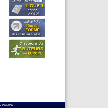
Le meilleur effectif
LIGUE 1
saison
2025-26
Indice MF :
l'état de
FORME
des clubs en europe
Classements des
BUTEURS
en EUROPE
o 24h/24