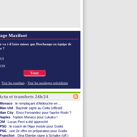
age Maxifoot
e va t-il faire mieux que Deschamps en équipe de
e ?
UI
NON
Voter
Voir les resultats
-
Voir les sondages précédents
Actu et transferts 24h/24
Monaco
: le remplaçant d'Akliouche en ...
Man Utd
: Bayindir signe au Celta (officiel)
Man City
: Enzo Fernandez pour l'après-Rodri ?
Naples
: l'option Monaco pour Lukaku !
OM
: Lucas Perri a été approché
PSG
: le coach de l'Ajax insiste pour Godts
PSG
: une 2e offre en préparation pour Godts
Francfort
: Dina Ebimbe signe à Schalke (off.)