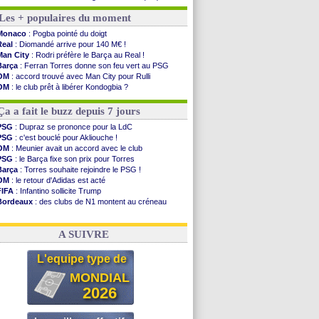
Strasbourg
: Saïdou Sow prêté à Nantes (off.)
Les + populaires du moment
Monaco
: Filipe Luis aimerait garder Balogun
Dortmund
: Newcastle est prévenu pour Nmecha
Monaco
: Pogba pointé du doigt
Barça
: première offre à 45 M€ pour Rodri ?
Real
: Diomandé arrive pour 140 M€ !
Argentine
: le soutien très appuyé à Infantino
Man City
: Rodri préfère le Barça au Real !
Tottenham
: Van de Ven va prolonger
Barça
: Ferran Torres donne son feu vert au PSG
Barça
: l'agent de Rodri confirme !
OM
: accord trouvé avec Man City pour Rulli
FIFA
: la CAF soutient Infantino
OM
: le club prêt à libérer Kondogbia ?
CdM 2030
: Rubiales charge Infantino et ...
PSG
: l'étonnante rumeur Gusto
Rennes
: Embolo a des pistes alléchantes
PSG
: Luis Enrique satisfait malgré tout
Ça a fait le buzz depuis 7 jours
Côte d'Ivoire
: Renard affiche ses ambitions
Rennes
: Haise confirme pour Aït Boudlal
PSG
: Dupraz se prononce pour la LdC
Man City
: Trafford à Leeds pour 47 M€ (off...
PSG
: c'est bouclé pour Akliouche !
Man Utd
: Zirkzee vers la Juventus ?
OM
: Meunier avait un accord avec le club
Amical
: Monaco s'impose contre Getafe
PSG
: le Barça fixe son prix pour Torres
Nantes
: Der Zakarian et sa relation avec Kita
Barça
: Torres souhaite rejoindre le PSG !
OM
: le retour d'Adidas est acté
Voir les brèves précédentes
FIFA
: Infantino sollicite Trump
Bordeaux
: des clubs de N1 montent au créneau
Argentine
: quand Medina recadre... sa mère
Real
: le démenti de Leipzig pour Diomandé
A SUIVRE
L'equipe type de
MONDIAL
2026