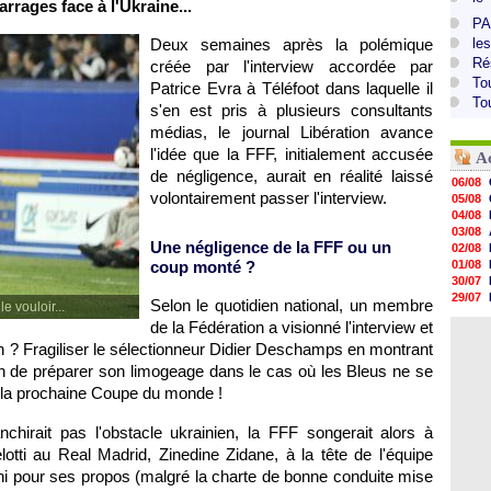
rages face à l'Ukraine...
PA
Deux semaines après la polémique
le
Ré
créée par l'interview accordée par
To
Patrice Evra à Téléfoot dans laquelle il
To
s'en est pris à plusieurs consultants
médias, le journal Libération avance
l'idée que la FFF, initialement accusée
A
de négligence, aurait en réalité laissé
06/08
volontairement passer l'interview.
05/08
04/08
03/08
Une négligence de la FFF ou un
02/08
coup monté ?
01/08
30/07
29/07
Selon le quotidien national, un membre
e vouloir...
29/07
de la Fédération a visionné l'interview et
29/07
son ? Fragiliser le sélectionneur Didier Deschamps en montrant
29/07
28/07
in de préparer son limogeage dans le cas où les Bleus ne se
28/07
de la prochaine Coupe du monde !
28/07
28/07
nchirait pas l'obstacle ukrainien, la FFF songerait alors à
elotti au Real Madrid, Zinedine Zidane, à la tête de l'équipe
puni pour ses propos (malgré la charte de bonne conduite mise