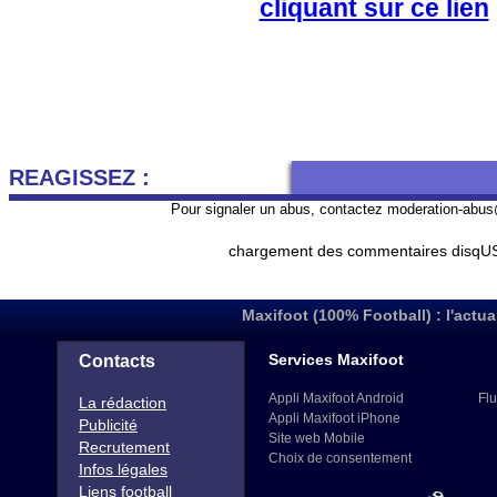
cliquant sur ce lien
REAGISSEZ :
Pour signaler un abus, contactez
moderation-abus
chargement des commentaires disqUS 
Maxifoot (100% Football) : l'actua
Services Maxifoot
Contacts
Appli Maxifoot Android
Flu
La rédaction
Appli Maxifoot iPhone
Publicité
Site web Mobile
Recrutement
Choix de consentement
Infos légales
Liens football