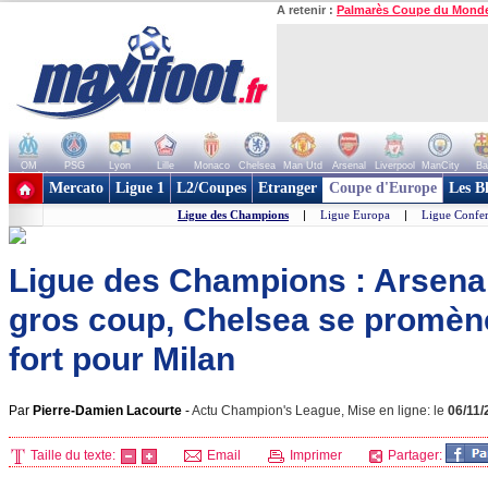
A retenir :
Palmarès Coupe du Mond
OM
PSG
Lyon
Lille
Monaco
Chelsea
Man Utd
Arsenal
Liverpool
ManCity
Ba
+ de clubs
Mercato
Ligue 1
L2/Coupes
Etranger
Coupe d'Europe
Les B
Ligue des Champions
|
Ligue Europa
|
Ligue Confe
Ligue des Champions : Arsenal
gros coup, Chelsea se promène
fort pour Milan
Par
Pierre-Damien Lacourte
-
Actu Champion's League, Mise en ligne: le
06/11/
Taille du texte:
Email
Imprimer
Partager: