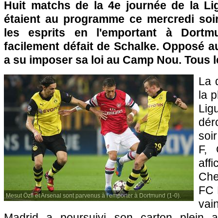
Huit matchs de la 4e journée de la L
étaient au programme ce mercredi soi
les esprits en l'emportant à Dortm
facilement défait de Schalke. Opposé a
a su imposer sa loi au Camp Nou. Tous le
La 
la 
Lig
dér
soi
F,
af
Che
FC 
Mesut Özil et Arsenal sont parvenus à l'emporter à Dortmund (1-0).
vai
Madrid a poursuivi son carton plein 