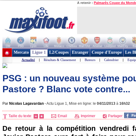
A retenir :
Palmarès Coupe du Mond
OM
PSG
Lyon
Lille
Monaco
Chelsea
Man Utd
Arsenal
Liverpool
ManCity
Ba
+ de clubs
Mercato
Ligue 1
L2/Coupes
Etranger
Coupe d'Europe
Les B
Actualité
|
Résultats & Classement
|
Buteurs
|
Calendrier
|
Equip
PSG : un nouveau système pou
Pastore ? Blanc vote contre...
Par
Nicolas Lagavardan
-
Actu Ligue 1, Mise en ligne: le
04/11/2013
à
16h32
Taille du texte:
Email
Imprimer
Partager:
De retour à la compétition vendredi fa