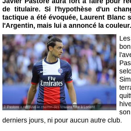
Javier Pastore aura fort à faire pour r
de titulaire. Si l'hypothèse d'un ch
tactique a été évoquée, Laurent Blanc se
l'Argentin, mais lui a annoncé la couleur.
Les
bon
l'
Pas
sel
Sim
te
qui
hiv
J. Pastore a retrouvé le chemin des terrains face à Lorient
son
derniers jours, ni pour aucun autre club.