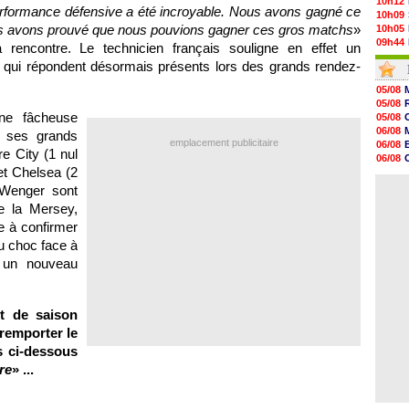
10h12
performance défensive a été incroyable. Nous avons gagné ce
10h09
s avons prouvé que nous pouvions gagner ces gros matchs
»
10h05
09h44
rencontre. Le technicien français souligne en effet un
09h24
qui répondent désormais présents lors des grands rendez-
09h06
08h44
05/08
08h22
05/08
06/08
une fâcheuse
05/08
06/08
06/08
 ses grands
06/08
emplacement publicitaire
06/08
re City (1 nul
06/08
06/08
06/08
 et Chelsea (2
06/08
06/08
06/08
 Wenger sont
06/08
e la Mersey,
06/08
06/08
te à confirmer
06/08
 choc face à
06/08
e un nouveau
06/08
t de saison
remporter le
s ci-dessous
re
» ...