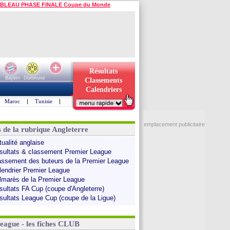
BLEAU PHASE FINALE Coupe du Monde
Résultats
Bayern
Dortmund
Classements
Calendriers
Maroc
|
Tunisie
|
emplacement publicitaire
s de la rubrique Angleterre
tualité anglaise
sultats & classement Premier League
assement des buteurs de la Premier League
lendrier Premier League
lmarès de la Premier League
sultats FA Cup (coupe d'Angleterre)
sultats League Cup (coupe de la Ligue)
League - les fiches CLUB