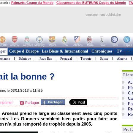
etenir :
Palmarès Coupe du Monde
-
Classement des BUTEURS Coupe du Monde
-
TA
emplacement publicitaire
n Utd
Arsenal
Liverpool
ManCity
Barca
Real
Atletico
Milan
Juve
Inter
Naples
ger
Coupe d'Europe
Les Bleus & International
Chroniques
TV
+
lemagne
|
Belgique
|
Pays-Bas
|
Portugal
|
Turquie
|
Suisse
|
Algérie
|
ait la bonne ?
Lien
Ac
Ré
gne: le
03/11/2013
à
11h35
Cl
Ca
mprimer
Partager:
Pa
Ré
, Arsenal prend le large au classement avec cinq points
Ré
ants. Les Gunners semblent bien partis pour faire une
ien n'a plus remporté de trophée depuis 2005.
Pr. 