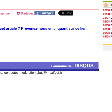
02/08
mprimer
Partager:
01/08
31/07
02/08
01/08
et article ? Prévenez-nous en cliquant sur ce lien
03/08
05/08
03/08
03/08
03/08
DISQUS
Communauté
us, contactez
moderation-abus@maxifoot.fr