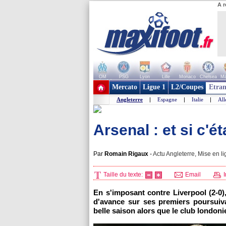
A r
OM
PSG
Lyon
Lille
Monaco
Chelsea
Ma
+ de clubs
Mercato
Ligue 1
L2/Coupes
Etran
Angleterre
|
Espagne
|
Italie
|
Al
Arsenal : et si c'ét
Par
Romain Rigaux
-
Actu Angleterre, Mise en li
Taille du texte:
Email
I
En s'imposant contre Liverpool (2-0)
d'avance sur ses premiers poursuiv
belle saison alors que le club london