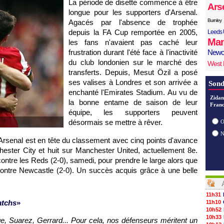
La période de disette commence à être
Ars
longue pour les supporters d'Arsenal.
Burnley
Agacés par l'absence de trophée
depuis la FA Cup remportée en 2005,
Leeds 
Man
les fans n'avaient pas caché leur
frustration durant l'été face à l'inactivité
Newc
du club londonien sur le marché des
West
transferts. Depuis, Mesut Özil a posé
ses valises à Londres et son arrivée a
Sond
enchanté l'Emirates Stadium. Au vu de
Zidan
la bonne entame de saison de leur
Franc
équipe, les supporters peuvent
désormais se mettre à rêver.
O
Arsenal est en tête du classement avec cinq points d'avance
hester City et huit sur Manchester United, actuellement 8e.
contre les Reds (2-0), samedi, pour prendre le large alors que
 contre Newcastle (2-0). Un succès acquis grâce à une belle
11h31
atchs
»
11h10
10h52
10h33
e, Suarez, Gerrard... Pour cela, nos défenseurs méritent un