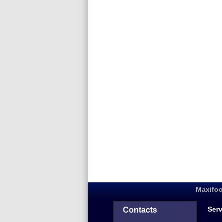
Maxifoo
Serv
Contacts