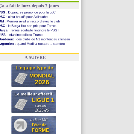
Ça a fait le buzz depuis 7 jours
PSG
: Dupraz se prononce pour la LdC
PSG
: c'est bouclé pour Akliouche !
OM
: Meunier avait un accord avec le club
PSG
: le Barça fixe son prix pour Torres
Barça
: Torres souhaite rejoindre le PSG !
FIFA
: Infantino sollicite Trump
Bordeaux
: des clubs de N1 montent au créneau
Argentine
: quand Medina recadre... sa mère
Real
: le démenti de Leipzig pour Diomandé
OM
: Paixão attire un 2e club anglais
A SUIVRE
L'equipe type de
MONDIAL
2026
Le meilleur effectif
LIGUE 1
saison
2025-26
Indice MF :
l'état de
FORME