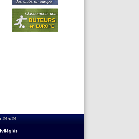
des clubs en europe
Classements des
BUTEURS
en EUROPE
o 24h/24
ivilégiés