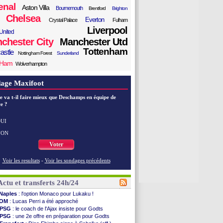
enal
Aston Villa
Bournemouth
Brentford
Brighton
Chelsea
Everton
Crystal Palace
Fulham
Liverpool
United
chester City
Manchester Utd
Tottenham
astle
Nottingham Forest
Sunderland
 Ham
Wolverhampton
age Maxifoot
e va t-il faire mieux que Deschamps en équipe de
e ?
UI
NON
Voter
Voir les resultats
-
Voir les sondages précédents
Actu et transferts 24h/24
Naples
: l'option Monaco pour Lukaku !
OM
: Lucas Perri a été approché
PSG
: le coach de l'Ajax insiste pour Godts
PSG
: une 2e offre en préparation pour Godts