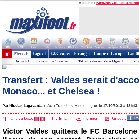
A retenir :
Palmarès Coupe du Mond
OM
PSG
Lyon
Lille
Monaco
Chelsea
Man Utd
Arsenal
Liverpool
ManCity
Ba
+ de clubs
Mercato
Ligue 1
L2/Coupes
Etranger
Coupe d'Europe
Les B
Actualité
|
Journal des Transferts
|
Tableaux des transferts Ligue 1
|
Tabl
Transfert : Valdes serait d'acc
Monaco... et Chelsea !
Par
Nicolas Lagavardan
-
Actu Transferts, Mise en ligne: le
17/10/2013
à
13h43
Taille du texte:
Email
Imprimer
Partager:
Victor Valdes quittera le FC Barcelone