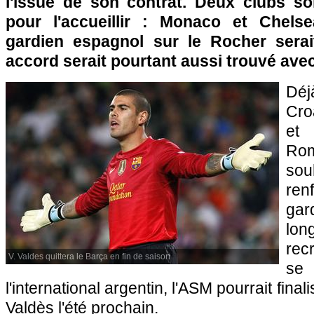
l'issue de son contrat. Deux clubs so
pour l'accueillir :
Monaco
et Chelsea
gardien espagnol sur le Rocher serai
accord serait pourtant aussi trouvé avec
Déj
Cro
et 
R
so
ren
gar
lon
rec
V. Valdes quittera le Barça en fin de saison
se
l'international argentin,
l'ASM
pourrait final
Valdès l'été prochain.