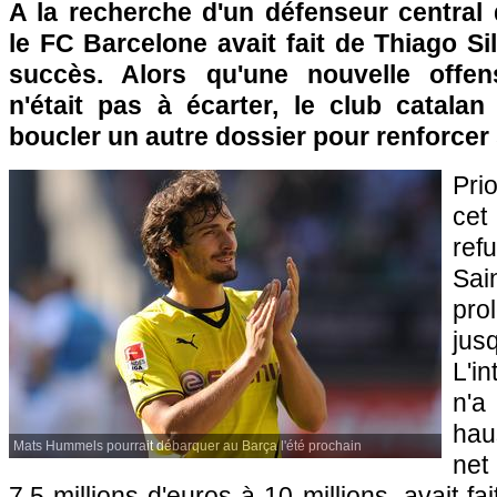
A la recherche d'un défenseur central d
le FC Barcelone avait fait de Thiago Sil
succès. Alors qu'une nouvelle offens
n'était pas à écarter, le club catalan
boucler un autre dossier pour renforcer
Pri
cet
ref
Sai
pro
ju
L'i
n'a
hau
Mats Hummels pourrait débarquer au Barça l'été prochain
net
7,5 millions d'euros à 10 millions, avait fa