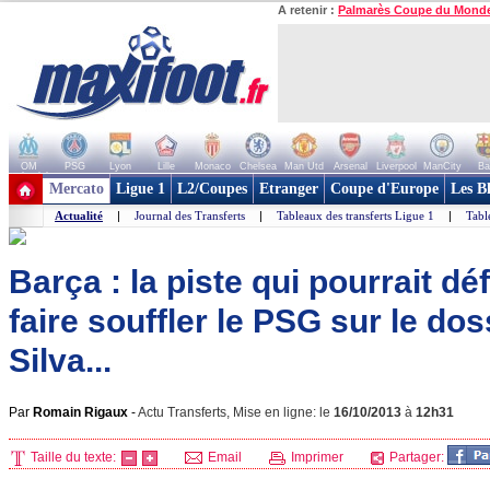
A retenir :
Palmarès Coupe du Mond
OM
PSG
Lyon
Lille
Monaco
Chelsea
Man Utd
Arsenal
Liverpool
ManCity
Ba
+ de clubs
Mercato
Ligue 1
L2/Coupes
Etranger
Coupe d'Europe
Les B
Actualité
|
Journal des Transferts
|
Tableaux des transferts Ligue 1
|
Tabl
Barça : la piste qui pourrait dé
faire souffler le PSG sur le do
Silva...
Par
Romain Rigaux
-
Actu Transferts, Mise en ligne: le
16/10/2013
à
12h31
Taille du texte:
Email
Imprimer
Partager: