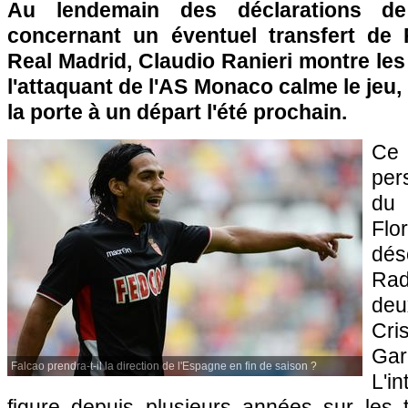
Au lendemain des déclarations de
concernant un éventuel transfert de
Real Madrid, Claudio Ranieri montre les
l'attaquant de
l'AS Monaco
calme le jeu,
la porte à un départ l'été prochain.
Ce 
per
du
Flo
dés
Rad
deu
Cri
G
Falcao prendra-t-il la direction de l'Espagne en fin de saison ?
L'i
figure depuis plusieurs années sur les 