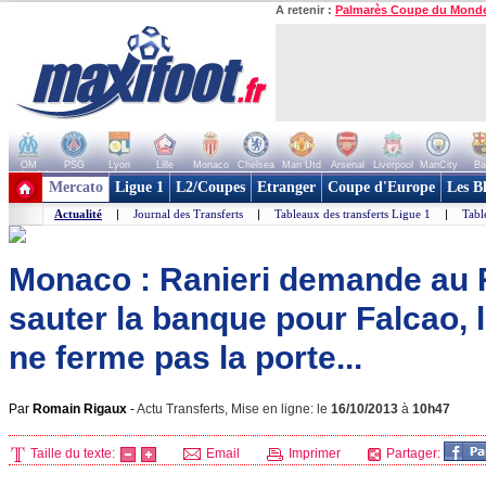
A retenir :
Palmarès Coupe du Mond
OM
PSG
Lyon
Lille
Monaco
Chelsea
Man Utd
Arsenal
Liverpool
ManCity
Ba
+ de clubs
Mercato
Ligue 1
L2/Coupes
Etranger
Coupe d'Europe
Les B
Actualité
|
Journal des Transferts
|
Tableaux des transferts Ligue 1
|
Tabl
Monaco : Ranieri demande au R
sauter la banque pour Falcao,
ne ferme pas la porte...
Par
Romain Rigaux
-
Actu Transferts, Mise en ligne: le
16/10/2013
à
10h47
Taille du texte:
Email
Imprimer
Partager: