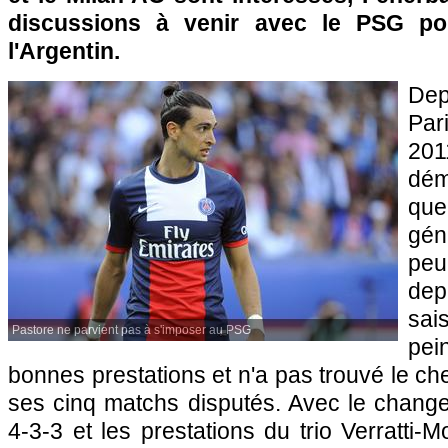
discussions à venir avec le
PSG
pou
l'Argentin.
Dep
Par
201
dém
qu
gén
peu
dep
sai
Pastore ne parvient pas à s'imposer au PSG
pe
bonnes prestations et n'a pas trouvé le che
ses cinq matchs disputés. Avec le chan
4-3-3 et les prestations du trio Verratti-M