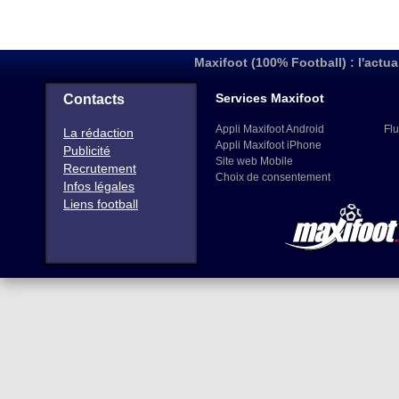
Maxifoot (100% Football) : l'actua
Services Maxifoot
Contacts
Appli Maxifoot Android
Flu
La rédaction
Appli Maxifoot iPhone
Publicité
Site web Mobile
Recrutement
Choix de consentement
Infos légales
Liens football