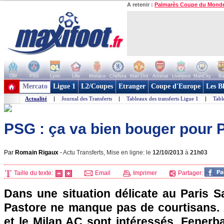
A retenir :
Palmarès Coupe du Mond
OM
PSG
Lyon
Lille
Monaco
Chelsea
Man Utd
Arsenal
Liverpool
ManCity
Ba
+ de clubs
Mercato
Ligue 1
L2/Coupes
Etranger
Coupe d'Europe
Les B
Actualité
|
Journal des Transferts
|
Tableaux des transferts Ligue 1
|
Tabl
PSG : ça va bien bouger pour P
Par
Romain Rigaux
-
Actu Transferts, Mise en ligne: le
12/10/2013
à
21h03
Taille du texte:
Email
Imprimer
Partager:
Dans une situation délicate au
Paris
Sa
Pastore ne manque pas de courtisans. 
et le Milan AC sont intéressés, Fener