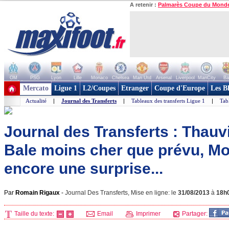
A retenir :
Palmarès Coupe du Mond
OM
PSG
Lyon
Lille
Monaco
Chelsea
Man Utd
Arsenal
Liverpool
ManCity
Ba
+ de clubs
Mercato
Ligue 1
L2/Coupes
Etranger
Coupe d'Europe
Les B
Actualité
|
Journal des Transferts
|
Tableaux des transferts Ligue 1
|
Tab
Journal des Transferts : Thauvi
Bale moins cher que prévu, M
encore une surprise...
Par
Romain Rigaux
-
Journal Des Transferts, Mise en ligne: le
31/08/2013
à
18h
Taille du texte:
Email
Imprimer
Partager: