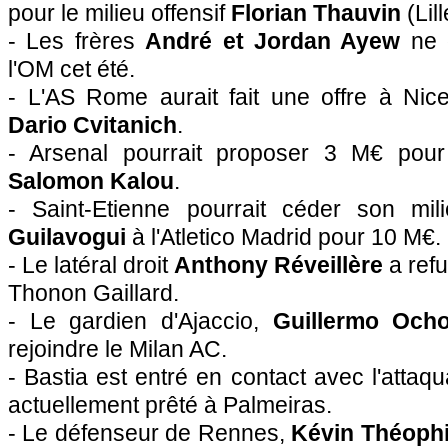
pour le milieu offensif
Florian Thauvin
(
Lill
- Les frères
André et
Jordan Ayew
ne d
l'OM
cet été.
- L'AS Rome aurait fait une offre à
Nic
Dario Cvitanich
.
- Arsenal pourrait proposer 3 M€ pour
Salomon Kalou
.
- Saint-Etienne pourrait céder son mil
Guilavogui
à l'Atletico Madrid pour 10 M€.
- Le latéral droit
Anthony Réveillère
a refu
Thonon Gaillard.
- Le gardien d'
Ajaccio
,
Guillermo Och
rejoindre le Milan AC.
-
Bastia
est entré en contact avec l'attaq
actuellement prêté à Palmeiras.
- Le défenseur de
Rennes
,
Kévin Théophi