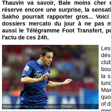
Thauvin va savoir, Bale moins cher
réserve encore une surprise, la sensa
Sakho pourrait rapporter gros... Voic
dossiers mercato du jour à ne pas 
aussi le Télégramme Foot Transfert, po
l'actu de ces 24h.
Les
dés
clu
bouc
la 
lun
Max
quo
of 
Réunion entre l'OM et Lille ce samedi pour Thauvin
mer