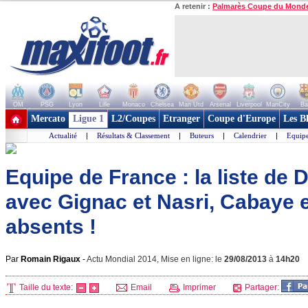
A retenir :
Palmarès Coupe du Mond
OM
PSG
Lyon
Lille
Monaco
Chelsea
Man Utd
Arsenal
Liverpool
ManCity
Ba
+ de clubs
Mercato
Ligue 1
L2/Coupes
Etranger
Coupe d'Europe
Les B
Actualité
|
Résultats & Classement
|
Buteurs
|
Calendrier
|
Equipe
Equipe de France : la liste d
avec Gignac et Nasri, Cabaye 
absents !
Par
Romain Rigaux
-
Actu Mondial 2014, Mise en ligne: le
29/08/2013
à
14h20
Taille du texte:
Email
Imprimer
Partager: