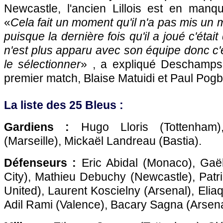
Newcastle, l'ancien Lillois est en man
«
Cela fait un moment qu'il n'a pas mis un m
puisque la dernière fois qu'il a joué c'était
n'est plus apparu avec son équipe donc c'
le sélectionner
» , a expliqué Deschamps
premier match, Blaise Matuidi et Paul Pogb
La liste des 25 Bleus :
Gardiens :
Hugo Lloris (Tottenham
(
Marseille
), Mickaël Landreau (
Bastia
).
Défenseurs :
Eric Abidal (
Monaco
), Gaë
City), Mathieu Debuchy (Newcastle), Patr
United), Laurent Koscielny (Arsenal), Elia
Adil Rami (Valence), Bacary Sagna (Arsena