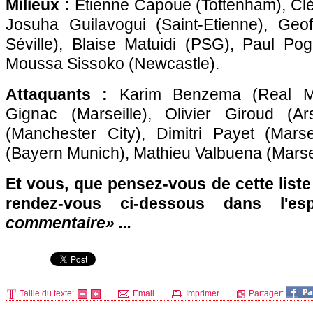
Milieux :
Etienne Capoue (Tottenham), Clé
Josuha Guilavogui (Saint-Etienne), Geo
Séville), Blaise Matuidi (
PSG
), Paul Pog
Moussa Sissoko (Newcastle).
Attaquants :
Karim Benzema (Real Mad
Gignac (
Marseille
), Olivier Giroud (Ar
(Manchester City), Dimitri Payet (
Marse
(Bayern Munich), Mathieu Valbuena (
Marse
Et vous, que pensez-vous de cette liste
rendez-vous ci-dessous dans l'e
commentaire
» ...
Taille du texte:
Email
Imprimer
Partager: