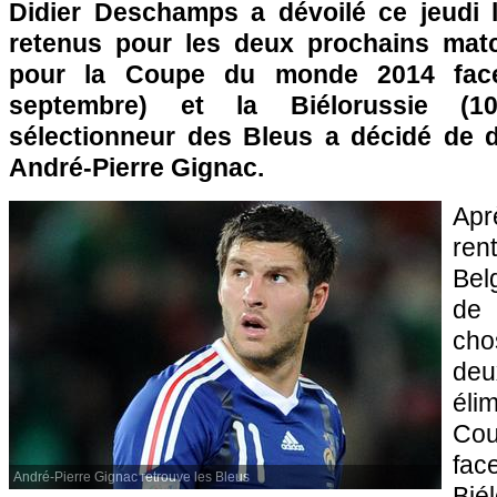
Didier Deschamps a dévoilé ce jeudi l
retenus pour les deux prochains matc
pour la Coupe du monde 2014 face
septembre) et la Biélorussie (1
sélectionneur des Bleus a décidé de 
André-Pierre Gignac.
Ap
re
Bel
de
cho
de
él
Co
fac
André-Pierre Gignac retrouve les Bleus
Bié