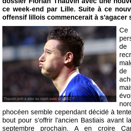
dossier Florian Thauvin avec une nouve
ce week-end par
Lille
. Suite à ce nouv
offensif lillois commencerait à s'agacer 
Ce 
pe
de 
rec
mal
de
ach
mai
évo
Thauvin prêt à aller au clash avec le LOSC ?
no
phocéen semble cependant décidé à tente
bout pour s'offrir l'ancien Bastiais avant l
septembre prochain. A en croire Cana