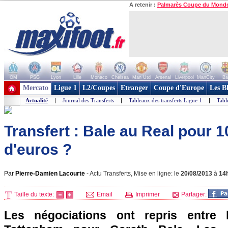
A retenir :
Palmarès Coupe du Mond
OM
PSG
Lyon
Lille
Monaco
Chelsea
Man Utd
Arsenal
Liverpool
ManCity
Ba
+ de clubs
Mercato
Ligue 1
L2/Coupes
Etranger
Coupe d'Europe
Les B
Actualité
|
Journal des Transferts
|
Tableaux des transferts Ligue 1
|
Tabl
Transfert : Bale au Real pour 1
d'euros ?
Par
Pierre-Damien Lacourte
-
Actu Transferts, Mise en ligne: le
20/08/2013
à
14
Taille du texte:
Email
Imprimer
Partager:
Les négociations ont repris entre 