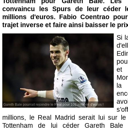
Tottenham pour Gareth Bale. Les 
convaincu les Spurs de leur céder l
millions d'euros. Fabio Coentrao pourr
trajet inverse et faire ainsi baisser le pri
Si l
d'
Edi
pou
et
Mo
la 
enc
avo
Gareth Bale pourrait rejoindre le Real pour 109 millions d'euros !
s'o
millions, le Real Madrid serait lui sur l
Tottenham de lui céder Gareth Bale