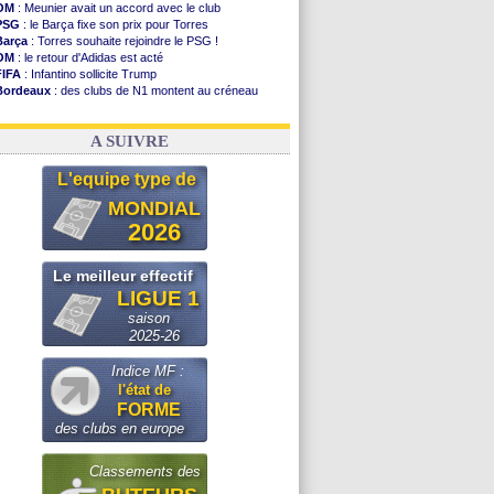
OM
: Meunier avait un accord avec le club
PSG
: le Barça fixe son prix pour Torres
Barça
: Torres souhaite rejoindre le PSG !
OM
: le retour d'Adidas est acté
FIFA
: Infantino sollicite Trump
Bordeaux
: des clubs de N1 montent au créneau
Argentine
: quand Medina recadre... sa mère
Real
: le démenti de Leipzig pour Diomandé
A SUIVRE
L'equipe type de
MONDIAL
2026
Le meilleur effectif
LIGUE 1
saison
2025-26
Indice MF :
l'état de
FORME
des clubs en europe
Classements des