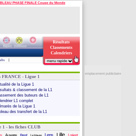
BLEAU PHASE FINALE Coupe du Monde
Résultats
Bayern
Dortmund
Classements
Calendriers
ubs
|
emplacement publicitaire
s FRANCE - Ligue 1
ualité de la Ligue 1
sultats & classement de la L1
assement des buteurs de L1
lendrier L1 complet
lmarès de la Ligue 1
bleau des transfert de la L1
e 1 - les fiches CLUB
Lille
Lens
s
Auxerre
Lorient
Brest
Le Havre