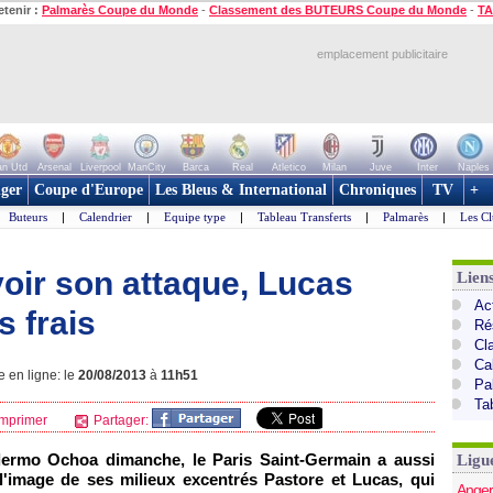
etenir :
Palmarès Coupe du Monde
-
Classement des BUTEURS Coupe du Monde
-
TA
emplacement publicitaire
n Utd
Arsenal
Liverpool
ManCity
Barca
Real
Atletico
Milan
Juve
Inter
Naples
ger
Coupe d'Europe
Les Bleus & International
Chroniques
TV
+
Buteurs
|
Calendrier
|
Equipe type
|
Tableau Transferts
|
Palmarès
|
Les Cl
oir son attaque, Lucas
Lien
Act
s frais
Ré
Cl
Ca
e en ligne: le
20/08/2013
à
11h51
Pa
Ta
mprimer
Partager:
illermo Ochoa dimanche, le
Paris
Saint-Germain a aussi
Ligu
 l'image de ses milieux excentrés Pastore et Lucas, qui
Anger