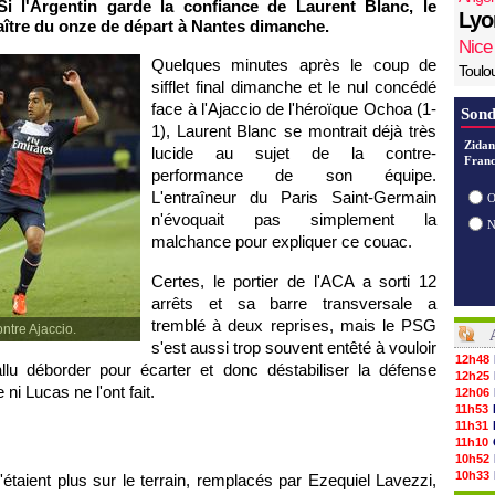
Si l'Argentin garde la confiance de Laurent Blanc, le
Lyo
aître du onze de départ à
Nantes
dimanche.
Nice
Quelques minutes après le coup de
Toulo
sifflet final dimanche et le nul concédé
face à l'
Ajaccio
de l'héroïque Ochoa (1-
Sond
1), Laurent Blanc se montrait déjà très
Zidan
lucide au sujet de la contre-
Franc
performance de son équipe.
L'entraîneur du
Paris
Saint-Germain
O
n'évoquait pas simplement la
malchance pour expliquer ce couac.
Certes, le portier de l'ACA a sorti 12
arrêts et sa barre transversale a
tremblé à deux reprises, mais le
PSG
ontre Ajaccio.
s'est aussi trop souvent entêté à vouloir
12h48
fallu déborder pour écarter et donc déstabiliser la défense
12h25
i Lucas ne l'ont fait.
12h06
11h53
11h31
11h10
10h52
10h33
'étaient plus sur le terrain, remplacés par Ezequiel Lavezzi,
10h12