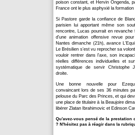
poison constant, et Hervin Ongenda, p
France ont le plus asphyxié la formation 
Si Pastore garde la confiance de Blanc,
parisien lui apportant même son sout
rencontre, Lucas pourrait en revanche fa
d'une animation offensive revue pou
Nantes
dimanche (21h), avance L'Equi
Le Brésilien s'est vu reprocher sa volon
vouloir rentrer dans l'axe, son incapaci
réelles différences individuelles et sur
systématique de servir Christophe J
droite.
Une bonne nouvelle pour Ezequi
convaincant lors de ses 36 minutes pa
pelouse du Parc des Princes, et qui devr
une place de titulaire à la Beaujoire d
libérer Zlatan Ibrahimovic et Edinson C
Qu'avez-vous pensé de la prestation
? N'hésitez pas à réagir dans la rubr