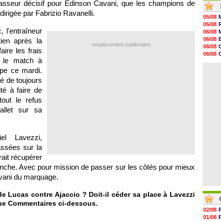
asseur décisif pour Edinson Cavani, que les champions de
10h09
dirigée par Fabrizio Ravanelli.
10h05
05/08
09h44
05/08
09h24
 l'entraîneur
06/08
09h06
06/08
ien après la
08h44
emplacement publicitaire
06/08
ire les frais
08h22
06/08
06/08
r le match à
06/08
06/08
06/08
pe ce mardi.
06/08
té de toujours
06/08
06/08
té à faire de
06/08
tout le refus
06/08
allet sur sa
06/08
el Lavezzi,
ssées sur la
ait récupérer
imanche. Avec pour mission de passer sur les côtés pour mieux
avani du marquage.
 de Lucas contre
Ajaccio
? Doit-il céder sa place à Lavezzi
ique Commentaires ci-dessous.
02/08
01/08