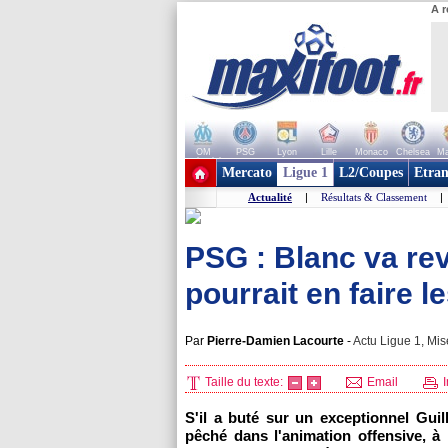
A r
OM
PSG
Lyon
Lille
Monaco
Chelsea
Ma
+ de clubs
Mercato
Ligue 1
L2/Coupes
Etran
Actualité
|
Résultats & Classement
|
PSG : Blanc va rev
pourrait en faire le
Par
Pierre-Damien Lacourte
-
Actu Ligue 1, Mis
Taille du texte:
Email
I
S'il a buté sur un exceptionnel Gu
pêché dans l'animation offensive, à