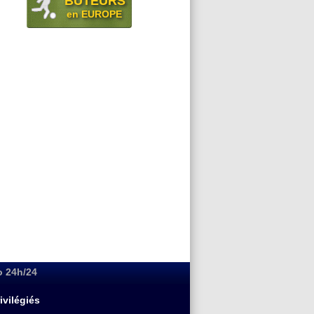
BUTEURS
en EUROPE
o 24h/24
ivilégiés