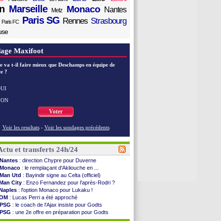
n
Marseille
Monaco
Nantes
Metz
Paris SG
Rennes
Strasbourg
Paris FC
use
age Maxifoot
e va t-il faire mieux que Deschamps en équipe de
e ?
UI
NON
Voter
Voir les resultats
-
Voir les sondages précédents
Actu et transferts 24h/24
Nantes
: direction Chypre pour Duverne
Monaco
: le remplaçant d'Akliouche en ...
Man Utd
: Bayindir signe au Celta (officiel)
Man City
: Enzo Fernandez pour l'après-Rodri ?
Naples
: l'option Monaco pour Lukaku !
OM
: Lucas Perri a été approché
PSG
: le coach de l'Ajax insiste pour Godts
PSG
: une 2e offre en préparation pour Godts
Francfort
: Dina Ebimbe signe à Schalke (off.)