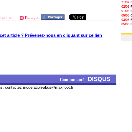
31/07
02/08
01/08
05/08
mprimer
Partager:
03/08
05/08
03/08
03/08
et article ? Prévenez-nous en cliquant sur ce lien
DISQUS
Communauté
us, contactez
moderation-abus@maxifoot.fr