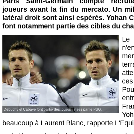
Paris
Saint-Germain compte recrut
joueurs avant la fin du mercato. Un mil
latéral droit sont ainsi espérés. Yohan 
font notamment partie des cibles du ch
L
n'e
mer
ter
att
ces
Po
ent
Fra
Debuchy et Cabaye font partie des joueurs visés par le PSG.
Yoh
beaucoup à Laurent Blanc, rapporte L'Equi