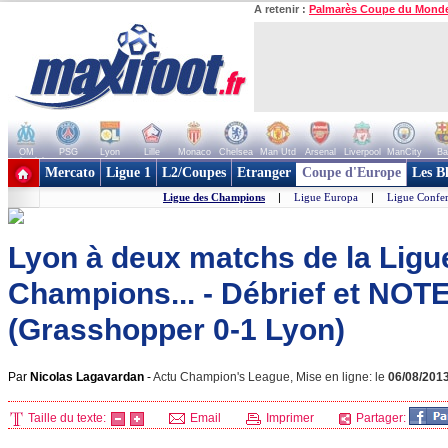
A retenir :
Palmarès Coupe du Mond
OM
PSG
Lyon
Lille
Monaco
Chelsea
Man Utd
Arsenal
Liverpool
ManCity
Ba
+ de clubs
Mercato
Ligue 1
L2/Coupes
Etranger
Coupe d'Europe
Les B
Ligue des Champions
|
Ligue Europa
|
Ligue Confe
Lyon à deux matchs de la Ligu
Champions... - Débrief et NOT
(Grasshopper 0-1 Lyon)
Par
Nicolas Lagavardan
-
Actu Champion's League, Mise en ligne: le
06/08/201
Taille du texte:
Email
Imprimer
Partager: