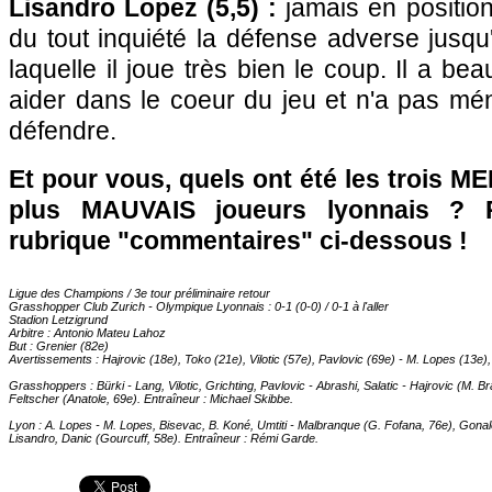
Lisandro Lopez (5,5) :
jamais en position
du tout inquiété la défense adverse jusqu'
laquelle il joue très bien le coup. Il a b
aider dans le coeur du jeu et n'a pas mé
défendre.
Et pour vous, quels ont été les trois ME
plus MAUVAIS joueurs lyonnais ? 
rubrique "commentaires" ci-dessous !
Ligue des Champions / 3e tour préliminaire retour
Grasshopper Club Zurich -
Olympique Lyonnais
: 0-1 (0-0) / 0-1 à l'aller
Stadion Letzigrund
Arbitre : Antonio Mateu Lahoz
But : Grenier (82e)
Avertissements : Hajrovic (18e), Toko (21e), Vilotic (57e), Pavlovic (69e) - M. Lopes (13e)
Grasshoppers : Bürki - Lang, Vilotic, Grichting, Pavlovic - Abrashi, Salatic - Hajrovic (M. B
Feltscher (Anatole, 69e). Entraîneur : Michael Skibbe.
Lyon
: A. Lopes - M. Lopes, Bisevac, B. Koné, Umtiti - Malbranque (G. Fofana, 76e), Gonal
Lisandro, Danic (Gourcuff, 58e). Entraîneur : Rémi Garde.