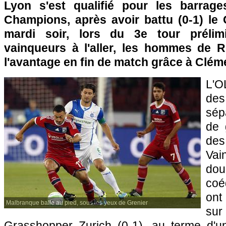
Lyon
s'est qualifié pour les barrag
Champions, après avoir battu (0-1) le
mardi soir, lors du 3e tour prélimi
vainqueurs à l'aller, les hommes de 
l'avantage en fin de match grâce à Cléme
L'O
des
sép
de 
de
Vai
dou
coé
ont
Malbranque balle au pied, sous les yeux de Grenier
su
Grasshopper Zurich (0-1), au terme d'u