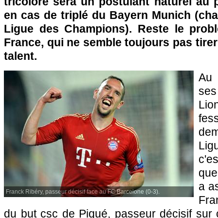
tricolore sera un postulant naturel au 
en cas de triplé du Bayern Munich (ch
Ligue des Champions). Reste le probl
France, qui ne semble toujours pas tir
talent.
Au 
ses
Lio
fes
dem
Lig
c'e
que
a a
Franck Ribéry, passeur décisif face au FC Barcelone (0-3).
Fran
du but csc de Piqué, passeur décisif sur 