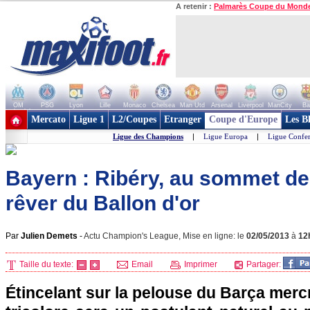
A retenir :
Palmarès Coupe du Mond
OM
PSG
Lyon
Lille
Monaco
Chelsea
Man Utd
Arsenal
Liverpool
ManCity
Ba
+ de clubs
Mercato
Ligue 1
L2/Coupes
Etranger
Coupe d'Europe
Les B
Ligue des Champions
|
Ligue Europa
|
Ligue Confe
Bayern : Ribéry, au sommet de
rêver du Ballon d'or
Par
Julien Demets
-
Actu Champion's League, Mise en ligne: le
02/05/2013
à
12
Taille du texte:
Email
Imprimer
Partager:
Étincelant sur la pelouse du Barça mercred