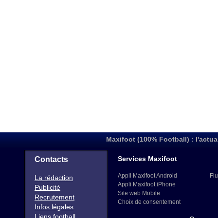
Maxifoot (100% Football) : l'actua
Services Maxifoot
Contacts
Appli Maxifoot Android
Flu
La rédaction
Appli Maxifoot iPhone
Publicité
Site web Mobile
Recrutement
Choix de consentement
Infos légales
Liens football