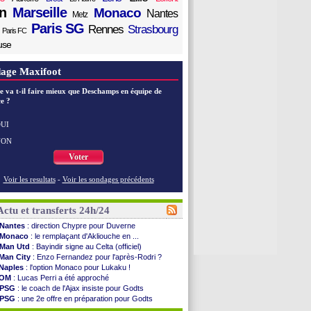
n
Marseille
Monaco
Nantes
Metz
Paris SG
Rennes
Strasbourg
Paris FC
use
age Maxifoot
e va t-il faire mieux que Deschamps en équipe de
e ?
UI
NON
Voter
Voir les resultats
-
Voir les sondages précédents
Actu et transferts 24h/24
Nantes
: direction Chypre pour Duverne
Monaco
: le remplaçant d'Akliouche en ...
Man Utd
: Bayindir signe au Celta (officiel)
Man City
: Enzo Fernandez pour l'après-Rodri ?
Naples
: l'option Monaco pour Lukaku !
OM
: Lucas Perri a été approché
PSG
: le coach de l'Ajax insiste pour Godts
PSG
: une 2e offre en préparation pour Godts
Francfort
: Dina Ebimbe signe à Schalke (off.)