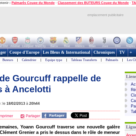
etenir :
Palmarès Coupe du Monde
-
Classement des BUTEURS Coupe du Monde
-
TA
emplacement publicitaire
n Utd
Arsenal
Liverpool
ManCity
Barca
Real
Atletico
Milan
Juve
Inter
Naples
ger
Coupe d'Europe
Les Bleus & International
Chroniques
TV
+
Buteurs
|
Calendrier
|
Equipe type
|
Tableau Transferts
|
Palmarès
|
Les Cl
n de Gourcuff rappelle de
Lien
Act
 à Ancelotti
Ré
Cl
Ca
: le
18/02/2013
à
20h44
Pa
Ta
mprimer
Partager:
semaines, Yoann Gourcuff traverse une nouvelle galère
Ligu
Clément Grenier a pris le dessus dans le rôle de meneur
Anger