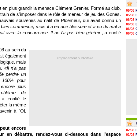
10h09
t en plus grandir la menace Clément Grenier. Formé au club,
10h05
05/08
09h44
en train de s'imposer dans le rôle de meneur de jeu des Gones.
05/08
09h24
 mauvais souvenirs au natif de Ploemeur, qui avait connu un
06/08
09h06
06/08
ès bien commencé, mais il a eu une blessure et a eu du mal à
08h44
06/08
08h22
mal avec la concurrence. Il ne l'a pas bien gérée
» , a confié
06/08
06/08
06/08
06/08
06/08
06/08
08 au sein du
06/08
06/08
it également
emplacement publicitaire
06/08
ologique, mais
06/08
. «
Il n'a pas
06/08
fie perdre un
à 100% pour
 encore plus
problème de
 a confié le
épéter la même
 avenir à
l'OL
.
peut encore
02/08
ur en débattre, rendez-vous ci-dessous dans l'espace
01/08