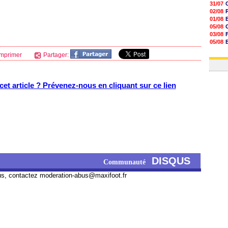
31/07
02/08
01/08
05/08
03/08
05/08
03/08
mprimer
Partager:
03/08
et article ? Prévenez-nous en cliquant sur ce lien
DISQUS
Communauté
us, contactez
moderation-abus@maxifoot.fr