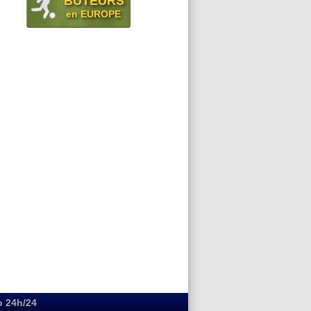
BUTEURS
en EUROPE
o 24h/24