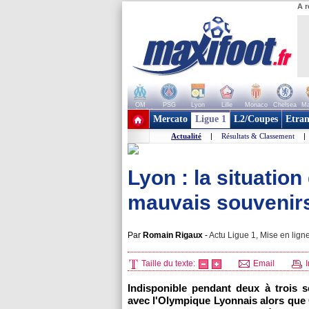
A r
OM
PSG
Lyon
Lille
Monaco
Chelsea
Ma
+ de clubs
Mercato
Ligue 1
L2/Coupes
Etran
Actualité
|
Résultats & Classement
|
Lyon : la situatio
mauvais souvenirs
Par
Romain Rigaux
-
Actu Ligue 1, Mise en ligne
Taille du texte:
Email
I
Indisponible pendant deux à trois 
avec
l'Olympique Lyonnais
alors que 