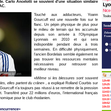
. Carlo Ancelotti se souvient d'une situation similaire
Lyo
 AC.
Nice
Touché aux adducteurs, Yoann
Toulo
Gourcuff est une nouvelle fois sur le
flanc. Un pépin physique de plus pour
Sond
le milieu de terrain qui les accumule
Zidan
depuis son arrivée à
l'Olympique
Franc
Lyonnais
en 2010 et qui sera
indisponible pendant deux à trois
O
semaines. En difficulté physiquement,
l'ancien Bordelais semble également ne
pas trouver les ressources mentales
nécessaires pour retrouver son
meilleur niveau.
ur niveau à Lyon
«
Même si les blessures sont souvent
12h48
les, elles partent du crâne
» , a expliqué Rolland Courbis sur
12h25
 Gourcuff n'a toujours pas réussi à se remettre de la pression
12h06
11h53
 Transféré pour 22 millions d'euros, l'international français
11h31
onomique pour le club rhodanien.
11h10
10h52
10h33
concurrence
»
10h12