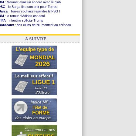
OM
: Meunier avait un accord avec le club
PSG
: le Barça fixe son prix pour Torres
Barça
: Torres souhaite rejoindre le PSG !
OM
: le retour d'Adidas est acté
FIFA
: Infantino sollicite Trump
Bordeaux
: des clubs de N1 montent au créneau
Argentine
: quand Medina recadre... sa mère
Real
: le démenti de Leipzig pour Diomandé
A SUIVRE
L'equipe type de
MONDIAL
2026
Le meilleur effectif
LIGUE 1
saison
2025-26
Indice MF :
l'état de
FORME
des clubs en europe
Classements des