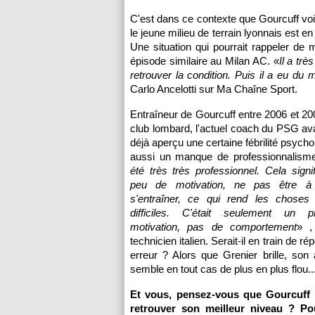
C'est dans ce contexte que Gourcuff voi
le jeune milieu de terrain lyonnais est 
Une situation qui pourrait rappeler de
épisode similaire au Milan AC. «
Il a tr
retrouver la condition. Puis il a eu du 
Carlo Ancelotti sur Ma Chaîne Sport.
Entraîneur de Gourcuff entre 2006 et 20
club lombard, l'actuel coach du
PSG
ava
déjà aperçu une certaine fébrilité psych
aussi un manque de professionnalisme
été très très professionnel. Cela signi
peu de motivation, ne pas être 
s'entraîner, ce qui rend les choses
difficiles. C'était seulement un 
motivation, pas de comportement
» ,
technicien italien. Serait-il en train de r
erreur ? Alors que Grenier brille, son
semble en tout cas de plus en plus flou..
Et vous, pensez-vous que Gourcuff 
retrouver son meilleur niveau ? Po