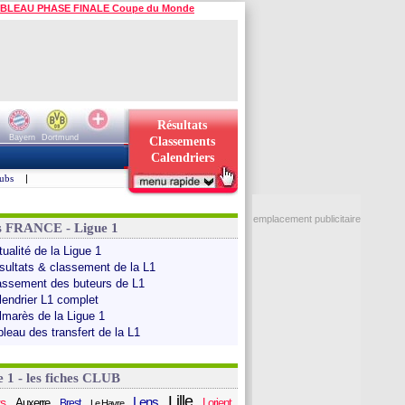
BLEAU PHASE FINALE Coupe du Monde
Résultats
Bayern
Dortmund
Classements
Calendriers
ubs
|
emplacement publicitaire
s FRANCE - Ligue 1
ualité de la Ligue 1
sultats & classement de la L1
assement des buteurs de L1
lendrier L1 complet
lmarès de la Ligue 1
bleau des transfert de la L1
e 1 - les fiches CLUB
Lille
Lens
s
Auxerre
Lorient
Brest
Le Havre